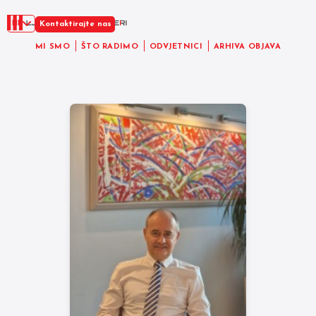
HR
Kontaktirajte nas
MI SMO
ŠTO RADIMO
ODVJETNICI
ARHIVA OBJAVA