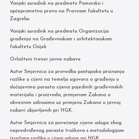
Vanjski suradnik na predmetu Pomorsko i
općeprometno pravo na Pravnom fakultetu u
Zagrebu
Vanjski suradnik na predmetu Organizacija
građenja na Građevinskom i arhitektonskom
fakultetu Osijek
Ovlašteni trener javne nabave
Autor Smjernica za provedbu postupaka priznanja
razlike u cijeni na temelju ugovora o građenju u
slučajevima porasta cijena pojedinih građevinskih
materijala i proizvoda, primjenom Zakona o
obveznim odnosima uz primjenu Zakona o javnoj
nabavi objavljenih pri HGK.
Autor Smjernica za povećanje cijene usluga zbog
nepredviđenog porasta troškova s metodologijom
izračuna razlike u cijeni usluge pri HGK.