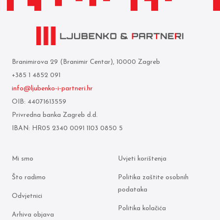
Branimirova 29 (Branimir Centar), 10000 Zagreb
+385 1 4852 091
info@ljubenko-i-partneri.hr
OIB: 44071613559
Privredna banka Zagreb d.d.
IBAN: HR05 2340 0091 1103 0850 5
Mi smo
Uvjeti korištenja
Što radimo
Politika zaštite osobnih
podataka
Odvjetnici
Politika kolačića
Arhiva objava