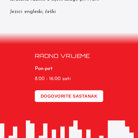
Jezici: engleski, češki
RADNO VRIJEME
Pon-pet
8.00 - 16.00 sati
DOGOVORITE SASTANAK