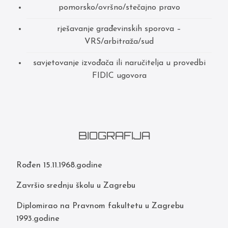
pomorsko/ovršno/stečajno pravo
rješavanje građevinskih sporova –
VRS/arbitraža/sud
savjetovanje izvođača ili naručitelja u provedbi
FIDIC ugovora
BIOGRAFIJA
Rođen 15.11.1968.godine
Završio srednju školu u Zagrebu
Diplomirao na Pravnom fakultetu u Zagrebu
1993.godine