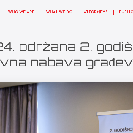
WHO WE ARE
WHAT WE DO
ATTORNEYS
PUBLI
4. održana 2. godiš
avna nabava građev