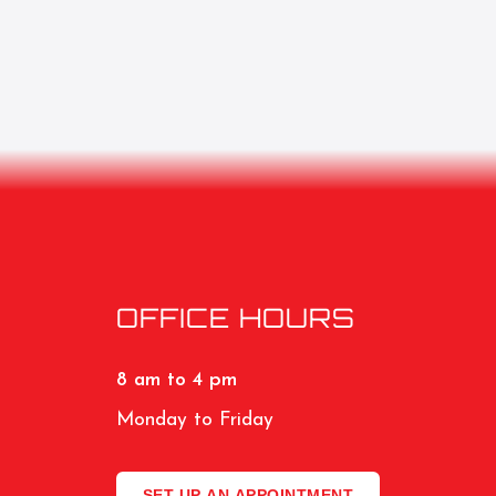
OFFICE HOURS
8 am to 4 pm
Monday to Friday
SET UP AN APPOINTMENT