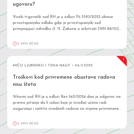
ugovoru?
Visoki trgovački sud RH je u odluci Pž-3593/2023 ukinuo
prvostupanjsku odluku gdje je prvostupanjski sud
primjenjujući odredbu čl. 15. Zakona o arbitraži (NN 88/01)
ocijenio da je nadležan ugovoreni, arbitražni sud neovisno o
činjenici što je ugovor u kojem se nalazi arbitražna klauzula,
2 MIN READ
raskinut. VTS suprotno tumačenju prvostupanjskog suda
smatra…
!
MIĆO LJUBENKO I TENA NAGY • 06.11.2025
Troškovi kod privremene obustave radova
nisu šteta
Vrhovni sud RH je u odluci Rev-540/2024 dao je odgovor na
pravno pitanje da li izdaci koje je izvođač učinio radi
osiguranja i zaštite izvedenih radova za vrijeme privremene
obustave izvođenja radova za koju je odgovoran naručitelj
predstavljaju običnu štetu? Izdaci koje je izvođač učinio radi
2 MIN READ
osiguranja i zaštite izvedenih…