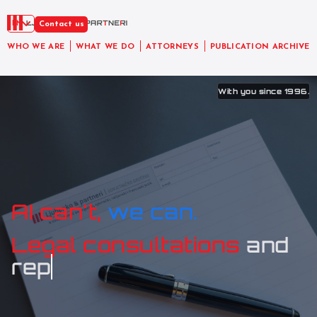
EN
Contact us
WHO WE ARE
WHAT WE DO
ATTORNEYS
PUBLICATION ARCHIVE
With you since 1996.
AI can't,
we can.
Legal consultations
and
representa