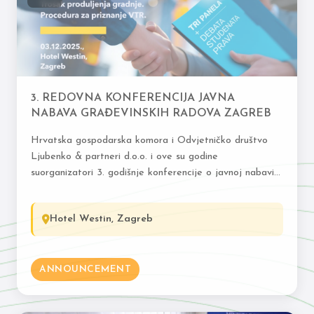
3. REDOVNA KONFERENCIJA JAVNA
NABAVA GRAĐEVINSKIH RADOVA ZAGREB
Hrvatska gospodarska komora i Odvjetničko društvo
Ljubenko & partneri d.o.o. i ove su godine
suorganizatori 3. godišnje konferencije o javnoj nabavi
građevinskih radova, koja će se održati 3. prosinca
2025.…
Hotel Westin, Zagreb
ANNOUNCEMENT