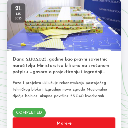
21.
LIS
2025.
Dana 21.10.2025. godine kao pravni savjetnici
naručitelja Ministarstva bili smo na svečanom
potpisu Ugovora o projektiranju i izgradnji
Nacionalne dječje bolnice u Blatu.
Faza 1 projekta uključuje rekonstrukciju postojećeg
tehničkog bloka i izgradnju nove zgrade Nacionalne
dječje bolnice, ukupne površine 53.040 kvadratnih
metara. Vrijednost projekta je 237 milijuna eura, a nova
bolnica u…
COMPLETED
More