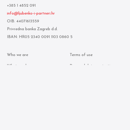
+385 1 4852 091
info@ljubenko-i-partneri.hr
OIB: 44071613559
Privredna banka Zagreb d.d.
IBAN: HR05 2340 0091 1103 0860 5
Who we are
Terms of use
What we do
Personal data protection
policy
Attorneys
Cookie policy
Publication archive
© 2026 Ljubenko & partneri. All rights reserved.