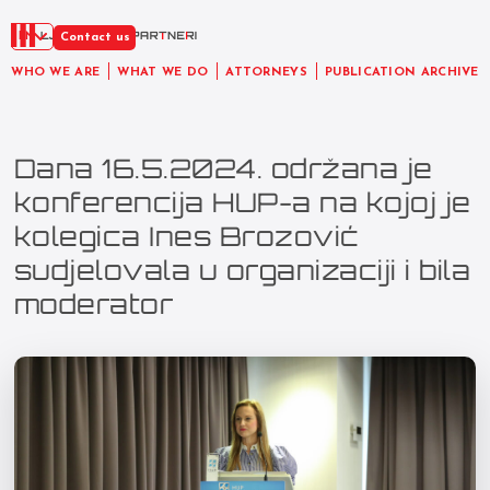
EN
Contact us
WHO WE ARE
WHAT WE DO
ATTORNEYS
PUBLICATION ARCHIVE
Dana 16.5.2024. održana je
konferencija HUP-a na kojoj je
kolegica Ines Brozović
sudjelovala u organizaciji i bila
moderator