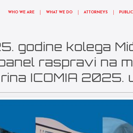
WHO WE ARE
WHAT WE DO
ATTORNEYS
PUBLI
5. godine kolega M
panel raspravi na 
arina ICOMIA 2025. 