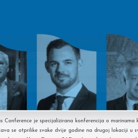
 Conference je specijalizirana konferencija o marinama
va se otprilike svake dvije godine na drugoj lokaciji u sv