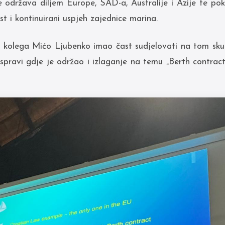
e održava diljem Europe, SAD-a, Australije i Azije te po
t i kontinuirani uspjeh zajednice marina.
 kolega Mićo Ljubenko imao čast sudjelovati na tom skup
aspravi gdje je održao i izlaganje na temu „Berth contract