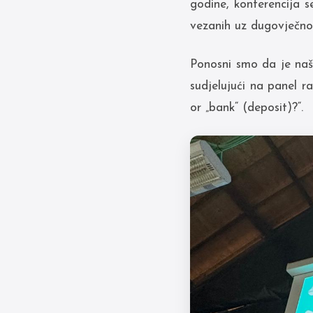
godine, konferencija s
vezanih uz dugovječnos
Ponosni smo da je naš
sudjelujući na panel r
or „bank“ (deposit)?“.