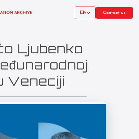
EN
CATION ARCHIVE
Contact us
ićo Ljubenko
međunarodnoj
u Veneciji