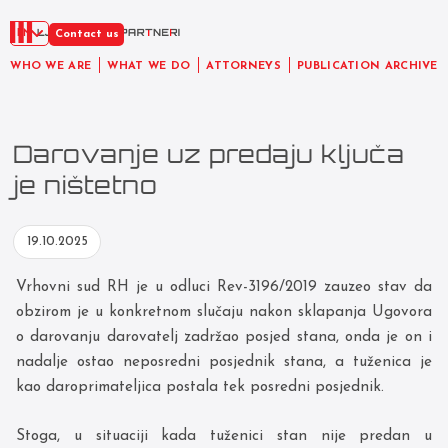
EN
Contact us
WHO WE ARE
WHAT WE DO
ATTORNEYS
PUBLICATION ARCHIVE
Darovanje uz predaju ključa
je ništetno
19.10.2025
Vrhovni sud RH je u odluci Rev-3196/2019 zauzeo stav da
obzirom je u konkretnom slučaju nakon sklapanja Ugovora
o darovanju darovatelj zadržao posjed stana, onda je on i
nadalje ostao neposredni posjednik stana, a tuženica je
kao daroprimateljica postala tek posredni posjednik.
Stoga, u situaciji kada tuženici stan nije predan u