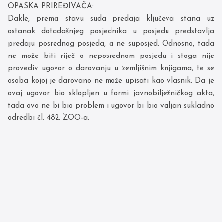
OPASKA PRIREĐIVAČA:
Dakle, prema stavu suda predaja ključeva stana uz
ostanak dotadašnjeg posjednika u posjedu predstavlja
predaju posrednog posjeda, a ne suposjed. Odnosno, tada
ne može biti riječ o neposrednom posjedu i stoga nije
provediv ugovor o darovanju u zemljišnim knjigama, te se
osoba kojoj je darovano ne može upisati kao vlasnik. Da je
ovaj ugovor bio sklopljen u formi javnobilježničkog akta,
tada ovo ne bi bio problem i ugovor bi bio valjan sukladno
odredbi čl. 482. ZOO-a.