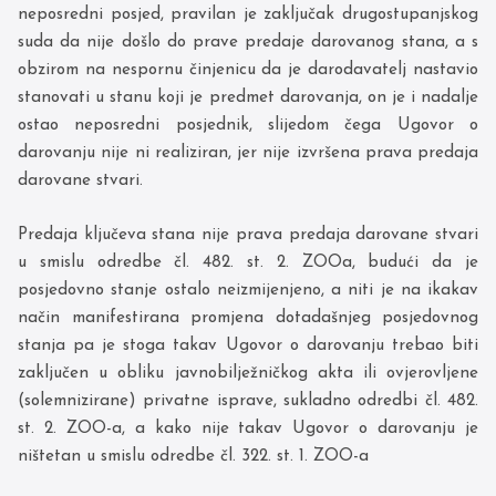
neposredni posjed, pravilan je zaključak drugostupanjskog
suda da nije došlo do prave predaje darovanog stana, a s
obzirom na nespornu činjenicu da je darodavatelj nastavio
stanovati u stanu koji je predmet darovanja, on je i nadalje
ostao neposredni posjednik, slijedom čega Ugovor o
darovanju nije ni realiziran, jer nije izvršena prava predaja
darovane stvari.
Predaja ključeva stana nije prava predaja darovane stvari
u smislu odredbe čl. 482. st. 2. ZOOa, budući da je
posjedovno stanje ostalo neizmijenjeno, a niti je na ikakav
način manifestirana promjena dotadašnjeg posjedovnog
stanja pa je stoga takav Ugovor o darovanju trebao biti
zaključen u obliku javnobilježničkog akta ili ovjerovljene
(solemnizirane) privatne isprave, sukladno odredbi čl. 482.
st. 2. ZOO-a, a kako nije takav Ugovor o darovanju je
ništetan u smislu odredbe čl. 322. st. 1. ZOO-a