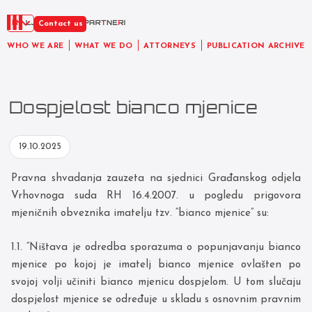
EN
Contact us
WHO WE ARE
WHAT WE DO
ATTORNEYS
PUBLICATION ARCHIVE
Dospjelost bianco mjenice
19.10.2025
Pravna shvadanja zauzeta na sjednici Građanskog odjela
Vrhovnoga suda RH 16.4.2007. u pogledu prigovora
mjeničnih obveznika imatelju tzv. “bianco mjenice” su:
1.1. “Ništava je odredba sporazuma o popunjavanju bianco
mjenice po kojoj je imatelj bianco mjenice ovlašten po
svojoj volji učiniti bianco mjenicu dospjelom. U tom slučaju
dospjelost mjenice se određuje u skladu s osnovnim pravnim