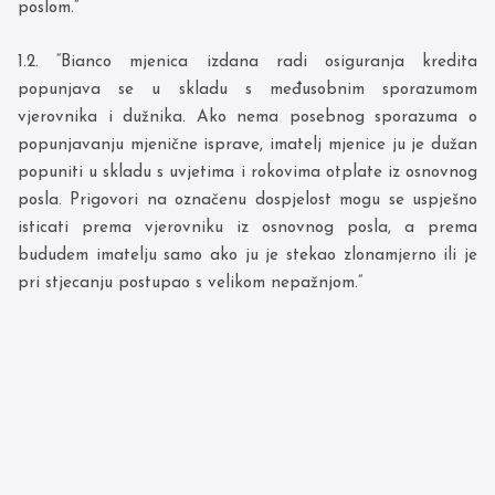
poslom.”
1.2. “Bianco mjenica izdana radi osiguranja kredita
popunjava se u skladu s međusobnim sporazumom
vjerovnika i dužnika. Ako nema posebnog sporazuma o
popunjavanju mjenične isprave, imatelj mjenice ju je dužan
popuniti u skladu s uvjetima i rokovima otplate iz osnovnog
posla. Prigovori na označenu dospjelost mogu se uspješno
isticati prema vjerovniku iz osnovnog posla, a prema
bududem imatelju samo ako ju je stekao zlonamjerno ili je
pri stjecanju postupao s velikom nepažnjom.”