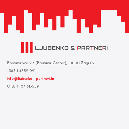
Branimirova 29 (Branimir Centar), 10000 Zagreb
+385 1 4852 091
info@ljubenko-i-partneri.hr
OIB: 44071613559
Privredna banka Zagreb d.d.
IBAN: HR05 2340 0091 1103 0860 5
Who we are
Terms of use