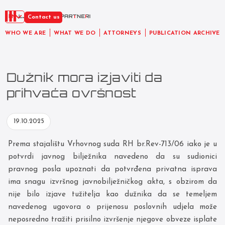
EN
Contact us
WHO WE ARE
WHAT WE DO
ATTORNEYS
PUBLICATION ARCHIVE
Dužnik mora izjaviti da
prihvaća ovršnost
19.10.2025
Prema stajalištu Vrhovnog suda RH br.Rev-713/06 iako je u
potvrdi javnog bilježnika navedeno da su sudionici
pravnog posla upoznati da potvrđena privatna isprava
ima snagu izvršnog javnobilježničkog akta, s obzirom da
nije bilo izjave tužitelja kao dužnika da se temeljem
navedenog ugovora o prijenosu poslovnih udjela može
neposredno tražiti prisilno izvršenje njegove obveze isplate