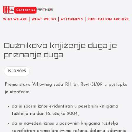
EN
Contact us
WHO WE ARE
WHAT WE DO
ATTORNEYS
PUBLICATION ARCHIVE
Dužnikovo knjiženje duga je
priznanje duga
19.10.2025
Prema stavu Vrhovnog suda RH br. Revt-51/09 u postupku
je utvrđeno:
da je sporni iznos evidentiran u posebnim knjigama
tužitelja na dan 16. ožujka 2004.,
da je navedeni iznos u poslovnim knjigama tužitelja
specificiran prema brojevima računa, datumu izdavanja,