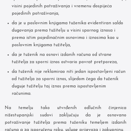
visini pojedinih potraživanja i vremenu dospijeća
pojedinih potraživanja,
da je u poslovnim knjigama tuženika evidentiran saldo
dugovanja prema tužitelju u visini spornog iznosa i
prema istim pojedinačnim osnovima i iznosima kao u
poslovnim knjigama tužitelja,
da je tuženik na osnovi izdanih računa od strane
tužitelja za sporni iznos ostvario povrat pretporeza,
da tuženik nije reklamirao niti jedan ispostavljeni račun
od tužitelja za sporni iznos, slijedom čega da tuženik
duguje tužitelju taj iznos prema ispostavljenim
računima.
Na temelju tako utvrđenih odlučnih činjenica
nižestupanjski sudovi zaključuju da je osnovano
potraživanje tužitelja prema tuženiku temeljem izdanih
računa a za isporučenu robu, usluge prijevoza i zakupninu.