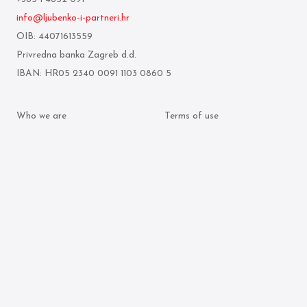
info@ljubenko-i-partneri.hr
OIB: 44071613559
Privredna banka Zagreb d.d.
IBAN: HR05 2340 0091 1103 0860 5
Who we are
Terms of use
What we do
Personal data protection
policy
Attorneys
Cookie policy
Publication archive
© 2026 Ljubenko & partneri. All rights reserved.