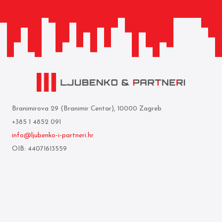
Branimirova 29 (Branimir Centar), 10000 Zagreb
+385 1 4852 091
info@ljubenko-i-partneri.hr
OIB: 44071613559
Privredna banka Zagreb d.d.
IBAN: HR05 2340 0091 1103 0860 5
Who we are
Terms of use