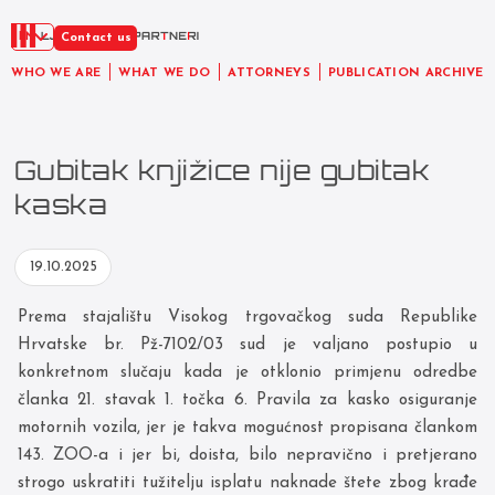
EN
Contact us
WHO WE ARE
WHAT WE DO
ATTORNEYS
PUBLICATION ARCHIVE
Gubitak knjižice nije gubitak
kaska
19.10.2025
Prema stajalištu Visokog trgovačkog suda Republike
Hrvatske br. Pž-7102/03 sud je valjano postupio u
konkretnom slučaju kada je otklonio primjenu odredbe
članka 21. stavak 1. točka 6. Pravila za kasko osiguranje
motornih vozila, jer je takva mogućnost propisana člankom
143. ZOO-a i jer bi, doista, bilo nepravično i pretjerano
strogo uskratiti tužitelju isplatu naknade štete zbog krađe