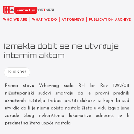
EN
Contact us
WHO WE ARE
WHAT WE DO
ATTORNEYS
PUBLICATION ARCHIVE
Izmakla dobit se ne utvrđuje
internim aktom
19.10.2025
Prema stavu Vrhovnog suda RH br. Rev 1222/08
nižestupanjski sudovi smatraju da je pravni prednik
označenih tužitelja trebao pružiti dokaze iz kojih bi sud
utvrdio da li je njemu doista nastala šteta u vidu izgubljene
zarade zbog nekorištenja lokomotive odnosno, je li
predmetna šteta uopće nastala.