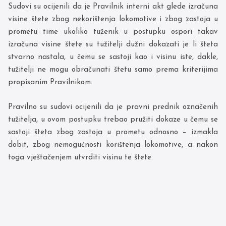
Sudovi su ocijenili da je Pravilnik interni akt glede izračuna
visine štete zbog nekorištenja lokomotive i zbog zastoja u
prometu time ukoliko tuženik u postupku ospori takav
izračuna visine štete su tužitelji dužni dokazati je li šteta
stvarno nastala, u čemu se sastoji kao i visinu iste, dakle,
tužitelji ne mogu obračunati štetu samo prema kriterijima
propisanim Pravilnikom.
Pravilno su sudovi ocijenili da je pravni prednik označenih
tužitelja, u ovom postupku trebao pružiti dokaze u čemu se
sastoji šteta zbog zastoja u prometu odnosno – izmakla
dobit, zbog nemogućnosti korištenja lokomotive, a nakon
toga vještačenjem utvrditi visinu te štete.