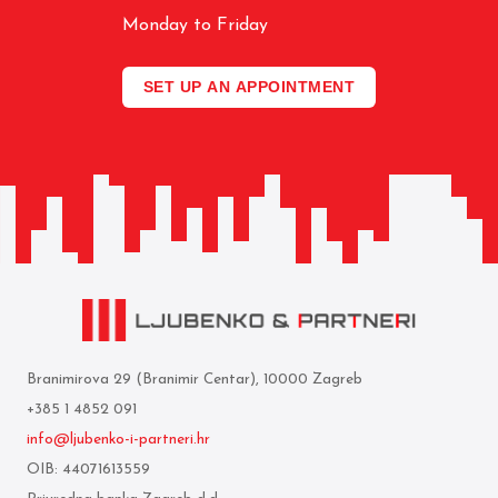
Monday to Friday
SET UP AN APPOINTMENT
Branimirova 29 (Branimir Centar), 10000 Zagreb
+385 1 4852 091
info@ljubenko-i-partneri.hr
OIB: 44071613559