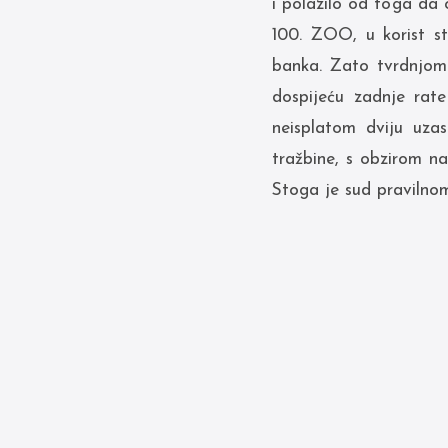
i polazilo od toga da 
100. ZOO, u korist str
banka. Zato tvrdnjom 
dospijeću zadnje rate
neisplatom dviju uza
tražbine, s obzirom na
Stoga je sud pravilnom