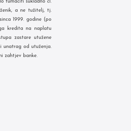
o tumačiti sukladno čl.
nik, a ne tužitelj, tj.
sinca 1999. godine (po
oga kredita na naplatu
stupa zastare utužene
i unatrag od utuženja.
ni zahtjev banke.