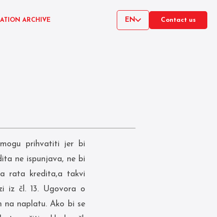
EN
CATION ARCHIVE
Contact us
ogu prihvatiti jer bi
ita ne ispunjava, ne bi
a rata kredita,a takvi
i iz čl. 13. Ugovora o
m na naplatu. Ako bi se