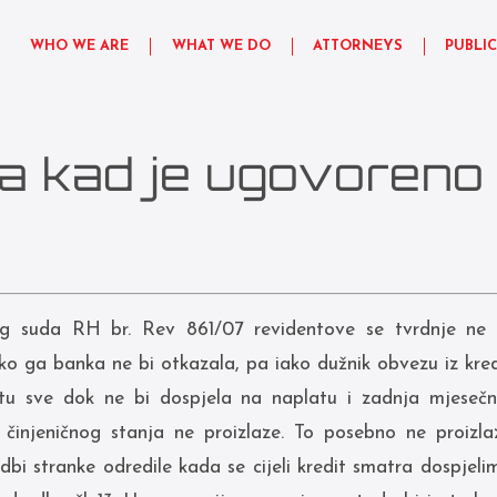
WHO WE ARE
WHAT WE DO
ATTORNEYS
PUBLI
va kad je ugovoreno
 suda RH br. Rev 861/07 revidentove se tvrdnje ne m
 ako ga banka ne bi otkazala, pa iako dužnik obvezu iz kred
atu sve dok ne bi dospjela na naplatu i zadnja mjesečn
 činjeničnog stanja ne proizlaze. To posebno ne proizlaz
edbi stranke odredile kada se cijeli kredit smatra dospjeli