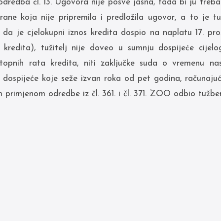
odredba čl. 13. Ugovora nije posve jasna, tada bi ju trebal
ane koja nije pripremila i predložila ugovor, a to je tuže
da je cjelokupni iznos kredita dospio na naplatu 17. pro
 kredita), tužitelj nije doveo u sumnju dospijeće cijel
stopnih rata kredita, niti zaključke suda o vremenu na
 dospijeće koje seže izvan roka od pet godina, računajuć
 primjenom odredbe iz čl. 361. i čl. 371. ZOO odbio tužbe