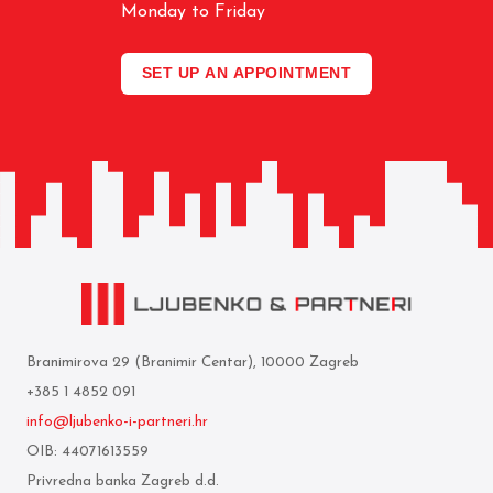
Monday to Friday
SET UP AN APPOINTMENT
Branimirova 29 (Branimir Centar), 10000 Zagreb
+385 1 4852 091
info@ljubenko-i-partneri.hr
OIB: 44071613559
Privredna banka Zagreb d.d.