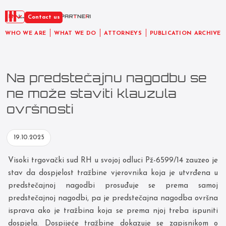
EN
Contact us
WHO WE ARE
WHAT WE DO
ATTORNEYS
PUBLICATION ARCHIVE
Na predstečajnu nagodbu se
ne može staviti klauzula
ovršnosti
19.10.2025
Visoki trgovački sud RH u svojoj odluci Pž-6599/14 zauzeo je
stav da dospjelost tražbine vjerovnika koja je utvrđena u
predstečajnoj nagodbi prosuđuje se prema samoj
predstečajnoj nagodbi, pa je predstečajna nagodba ovršna
isprava ako je tražbina koja se prema njoj treba ispuniti
dospjela. Dospijeće tražbine dokazuje se zapisnikom o