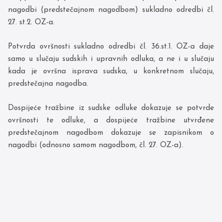
nagodbi (predstečajnom nagodbom) sukladno odredbi čl.
27. st.2. OZ-a.
Potvrda ovršnosti sukladno odredbi čl. 36.st.1. OZ-a daje
samo u slučaju sudskih i upravnih odluka, a ne i u slučaju
kada je ovršna isprava sudska, u konkretnom slučaju,
predstečajna nagodba.
Dospijeće tražbine iz sudske odluke dokazuje se potvrde
ovršnosti te odluke, a dospijeće tražbine utvrđene
predstečajnom nagodbom dokazuje se zapisnikom o
nagodbi (odnosno samom nagodbom, čl. 27. OZ-a).