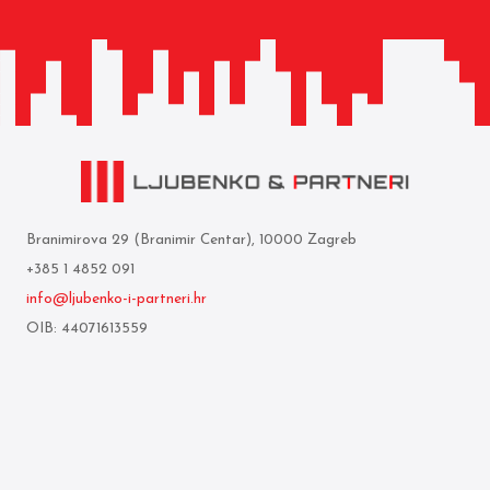
Branimirova 29 (Branimir Centar), 10000 Zagreb
+385 1 4852 091
info@ljubenko-i-partneri.hr
OIB: 44071613559
Privredna banka Zagreb d.d.
IBAN: HR05 2340 0091 1103 0860 5
Who we are
Terms of use