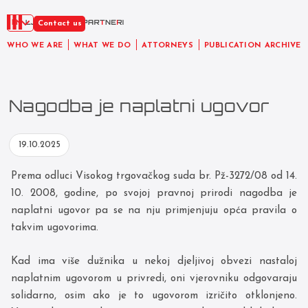
EN
Contact us
WHO WE ARE
WHAT WE DO
ATTORNEYS
PUBLICATION ARCHIVE
Nagodba je naplatni ugovor
19.10.2025
Prema odluci Visokog trgovačkog suda br. Pž-3272/08 od 14.
10. 2008, godine, po svojoj pravnoj prirodi nagodba je
naplatni ugovor pa se na nju primjenjuju opća pravila o
takvim ugovorima.
Kad ima više dužnika u nekoj djeljivoj obvezi nastaloj
naplatnim ugovorom u privredi, oni vjerovniku odgovaraju
solidarno, osim ako je to ugovorom izričito otklonjeno.