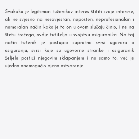
Svakako je legitiman tuženikov interes štititi svoje interese,
ali ne svjesno na nesavjestan, nepošten, neprofesionalan i
nemoralan način kako je to on u ovom slučaju činio, i ne na
štetu trećega, ovdje tužitelja u svojstvu osiguranika. Na taj
način tuženik je postupio suprotno svrsi ugovora o
osiguranju, svrsi koje su ugovorne stranke i osiguranik
željele postići njegovim sklapanjem i ne samo to, već je
ujedno onemogućio njeno ostvarenje