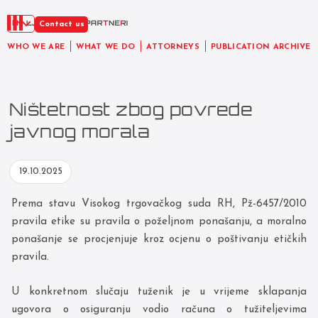
EN
Contact us
WHO WE ARE
WHAT WE DO
ATTORNEYS
PUBLICATION ARCHIVE
Ništetnost zbog povrede
javnog morala
19.10.2025
Prema stavu Visokog trgovačkog suda RH, Pž-6457/2010
pravila etike su pravila o poželjnom ponašanju, a moralno
ponašanje se procjenjuje kroz ocjenu o poštivanju etičkih
pravila.
U konkretnom slučaju tuženik je u vrijeme sklapanja
ugovora o osiguranju vodio računa o tužiteljevima