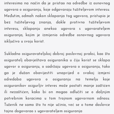
interesima na način da je pristao na odredbe iz osnovnog
ugovora o osiguranju, koje odgovaraju tužiteljevom interesu.
Međutim, odmah nakon sklapanja tog ugovora, pristupio je
bez tužiteljevog znanja, dakle protivno tužiteljevom
interesu, sklapanju aneksa ugovora s ugovarateljem
osiguranja, kojim je izmijenio odredbe osnovnog ugovora
isključivo u svoju korist.
Sukladno osiguravateljskoj dobroj poslovnoj praksi, kao što
osiguratelj obavještava osiguranika u čiju korist se sklapa
ugovor o osiguranju, o sadržaju ugovora o osiguranju, tako
ga je dužan obavijestiti unaprijed o svakoj izmjeni
odredaba ugovora o osiguranju na temelju koje
osiguranikov osigurljiv interes može postati manje zaštićen
ili nezaštićen, kako bi on mogao odlučiti se o daljnjim
potrebnim koracima u tom trojnom ugovornom odnosu.
Tuženik ne samo što to nije učinio, već se o tome doslovce
tajno dogovarao s ugovarateljem osiguranja