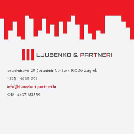
Branimirova 29 (Branimir Centar), 10000 Zagreb
+385 1 4852 091
info@ljubenko-i-partneri.hr
OIB: 44071613559
Privredna banka Zagreb d.d.
IBAN: HR05 2340 0091 1103 0860 5
Who we are
Terms of use