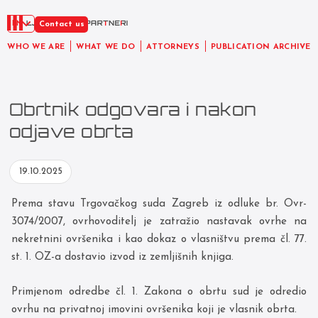
EN
Contact us
WHO WE ARE
WHAT WE DO
ATTORNEYS
PUBLICATION ARCHIVE
Obrtnik odgovara i nakon
odjave obrta
19.10.2025
Prema stavu Trgovačkog suda Zagreb iz odluke br. Ovr-
3074/2007, ovrhovoditelj je zatražio nastavak ovrhe na
nekretnini ovršenika i kao dokaz o vlasništvu prema čl. 77.
st. 1. OZ-a dostavio izvod iz zemljišnih knjiga.
Primjenom odredbe čl. 1. Zakona o obrtu sud je odredio
ovrhu na privatnoj imovini ovršenika koji je vlasnik obrta.