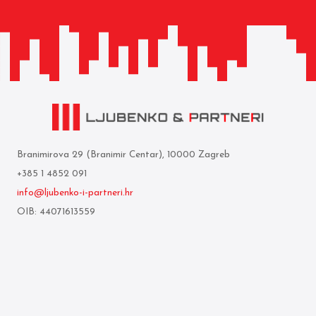
Branimirova 29 (Branimir Centar), 10000 Zagreb
+385 1 4852 091
info@ljubenko-i-partneri.hr
OIB: 44071613559
Privredna banka Zagreb d.d.
IBAN: HR05 2340 0091 1103 0860 5
Who we are
Terms of use