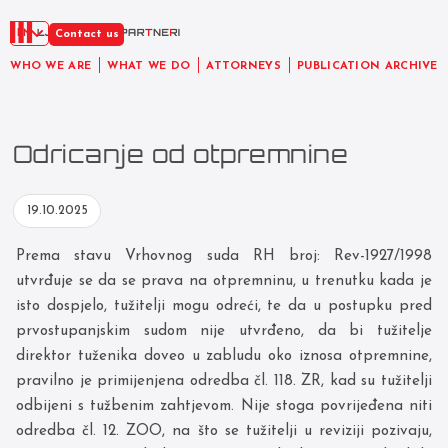
EN
Contact us
WHO WE ARE
WHAT WE DO
ATTORNEYS
PUBLICATION ARCHIVE
Odricanje od otpremnine
19.10.2025
Prema stavu Vrhovnog suda RH broj: Rev-1927/1998
utvrđuje se da se prava na otpremninu, u trenutku kada je
isto dospjelo, tužitelji mogu odreći, te da u postupku pred
prvostupanjskim sudom nije utvrđeno, da bi tužitelje
direktor tuženika doveo u zabludu oko iznosa otpremnine,
pravilno je primijenjena odredba čl. 118. ZR, kad su tužitelji
odbijeni s tužbenim zahtjevom. Nije stoga povrijeđena niti
odredba čl. 12. ZOO, na što se tužitelji u reviziji pozivaju,