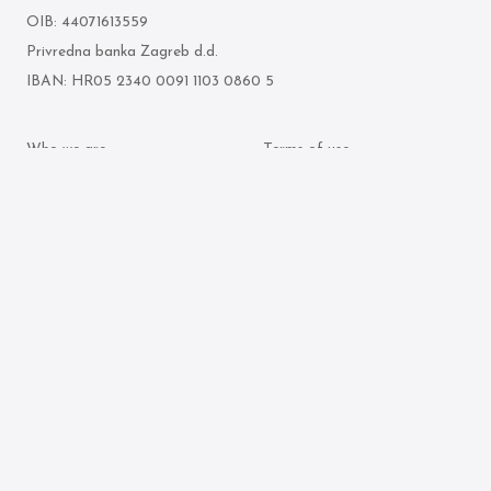
OIB: 44071613559
Privredna banka Zagreb d.d.
IBAN: HR05 2340 0091 1103 0860 5
Who we are
Terms of use
What we do
Personal data protection
policy
Attorneys
Cookie policy
Publication archive
© 2026 Ljubenko & partneri. All rights reserved.
Made by