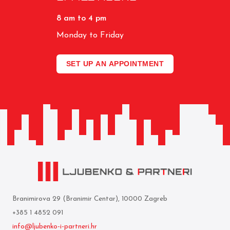
8 am to 4 pm
Monday to Friday
SET UP AN APPOINTMENT
Branimirova 29 (Branimir Centar), 10000 Zagreb
+385 1 4852 091
info@ljubenko-i-partneri.hr