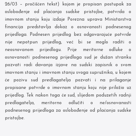
26/03 – pročišćen tekst) kojom je propisan postupak za
oslobođenje od plaćanja sudske pristojbe, potvrda o
imovnom stanju koju izdaje Porezna uprava Ministarstva
financija predstavlja dokaz o osnovanosti podnesenog
prijedloga. Podnesen prijedlog bez odgovarajuće potvrde
nije nepotpun prijedlog, već bi se moglo raditi o
neosnovanom prijedlogu. Prije meritorne odluke o
osnovanosti podnesenog prijedloga sud je dužan stranku
pozvati radi davanja izjave na sudski zapisnik o svom
imovnom stanju i imovnom stanju svoga supružnika, u kojem
će pozivu sud predlagatelja pozvati i na prilaganje
propisane potvrde o imovnom stanju koju nije priložio uz
prijedlog. Tek nakon toga će sud, slijedom poduzetih radnji
predlagatelja, meritorno odlučiti o ne/osnovanosti
podnesenog prijedloga za oslobođenje od plaćanja sudske
pristojbe.