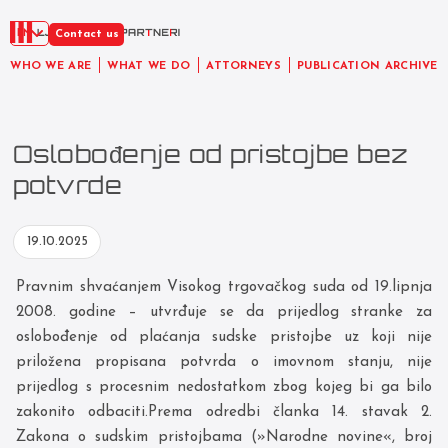
EN
Contact us
WHO WE ARE
WHAT WE DO
ATTORNEYS
PUBLICATION ARCHIVE
Oslobođenje od pristojbe bez
potvrde
19.10.2025
Pravnim shvaćanjem Visokog trgovačkog suda od 19.lipnja
2008. godine – utvrđuje se da prijedlog stranke za
oslobođenje od plaćanja sudske pristojbe uz koji nije
priložena propisana potvrda o imovnom stanju, nije
prijedlog s procesnim nedostatkom zbog kojeg bi ga bilo
zakonito odbaciti.Prema odredbi članka 14. stavak 2.
Zakona o sudskim pristojbama (»Narodne novine«, broj