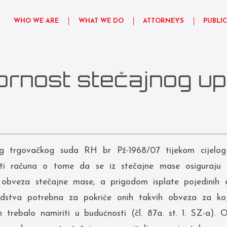
WHO WE ARE
WHAT WE DO
ATTORNEYS
PUBLI
nost stečajnog upr
g trgovačkog suda RH br Pž-1968/07 tijekom cijelog 
iti računa o tome da se iz stečajne mase osiguraju
h obveza stečajne mase, a prigodom isplate pojedinih
redstva potrebna za pokriće onih takvih obveza za 
ih trebalo namiriti u budućnosti (čl. 87a. st. 1. SZ-a).