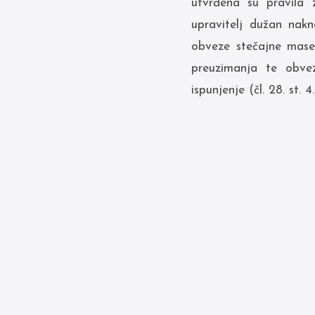
utvrđena su pravila 
upravitelj dužan nakn
obveze stečajne mase
preuzimanja te obve
ispunjenje (čl. 28. st. 4