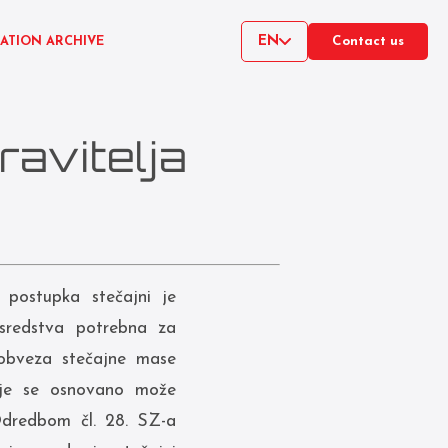
EN
CATION ARCHIVE
Contact us
avitelja
postupka stečajni je
 sredstva potrebna za
 obveza stečajne mase
koje se osnovano može
 Odredbom čl. 28. SZ-a