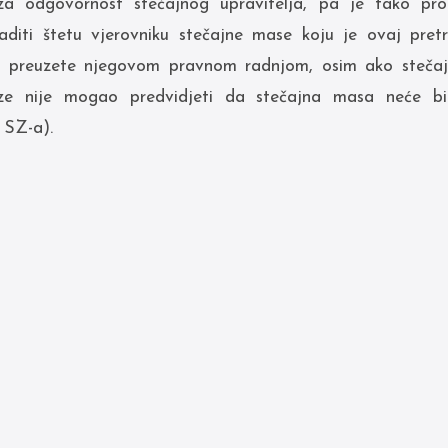
za odgovornost stečajnog upravitelja, pa je tako pro
aditi štetu vjerovniku stečajne mase koju je ovaj pret
 preuzete njegovom pravnom radnjom, osim ako stečajni
ze nije mogao predvidjeti da stečajna masa neće bi
. SZ-a).