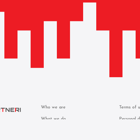
Who we are
Terms of 
What we do
Personal d
Attorneys
Cookie pol
000