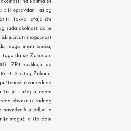
okolnosti na kojima se
 biti opravdani razlog
iti takvo stajalište
og suda okolnost da je
isključivati mogućnost
adu mogu imati značaj
 od toga da se Zakonom
107. ZR) razlikuju od
6. st. 2. istog Zakona.
opuštenost izvanrednog
a to je slučaj u ovom
vreda obveze iz radnog
a navedenih u odluci o
nije moguć, a što daje