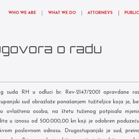
WHO WE ARE
WHAT WE DO
ATTORNEYS
PUBLI
 ugovora o radu
g suda RH u odluci br. Rev-2147/2001 opravdane razl
upanjski sud obrazlaže ponašanjem tužiteljice koja je, b
 ovlaštena osoba, na štetu tuženog potpisala mjenic
dita u iznosu od 500.000,00 kn koji je odobren poduzeć
akvom poslovnom odnosu. Drugostupanjski je sud, prein