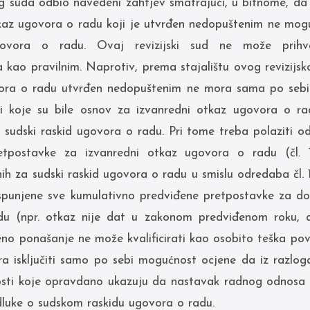
g suda odbio navedeni zahtjev smatrajući, u bitnome, da 
tkaz ugovora o radu koji je utvrđen nedopuštenim ne mogu
ovora o radu. Ovaj revizijski sud ne može prihvat
kao pravilnim. Naprotiv, prema stajalištu ovog revizijsk
ora o radu utvrđen nedopuštenim ne mora sama po sebi 
i koje su bile osnov za izvanredni otkaz ugovora o r
 sudski raskid ugovora o radu. Pri tome treba polaziti
tpostavke za izvanredni otkaz ugovora o radu (čl. 
ih za sudski raskid ugovora o radu u smislu odredaba čl. 11
 ispunjene sve kumulativno predviđene pretpostavke za d
u (npr. otkaz nije dat u zakonom predviđenom roku, 
eno ponašanje ne može kvalificirati kao osobito teška po
a isključiti samo po sebi mogućnost ocjene da iz razlog
osti koje opravdano ukazuju da nastavak radnog odnosa 
luke o sudskom raskidu ugovora o radu.