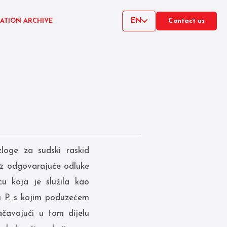
EN
CATION ARCHIVE
Contact us
oge za sudski raskid
ez odgovarajuće odluke
u koja je služila kao
u P. s kojim poduzećem
ačavajući u tom dijelu