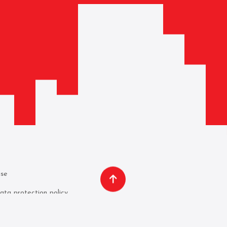
use
ata protection policy
icy