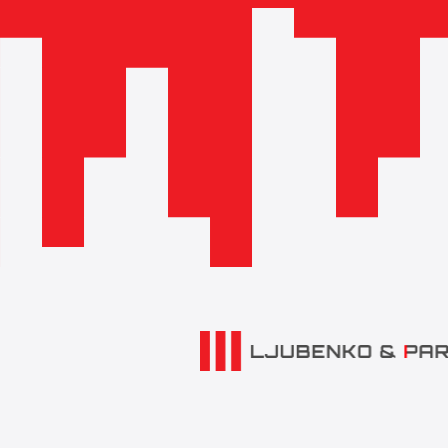
Branimirova 29 (Branimir Centar), 10
Zagreb