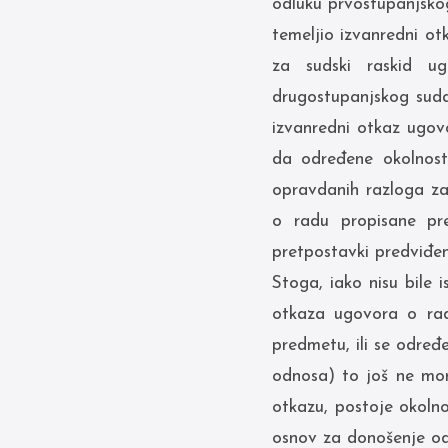
odluku prvostupanjsko
temeljio izvanredni o
za sudski raskid ug
drugostupanjskog suda 
izvanredni otkaz ugov
da određene okolnost
opravdanih razloga za
o radu propisane pre
pretpostavki predviđen
Stoga, iako nisu bile
otkaza ugovora o rad
predmetu, ili se određ
odnosa) to još ne mor
otkazu, postoje okoln
osnov za donošenje od