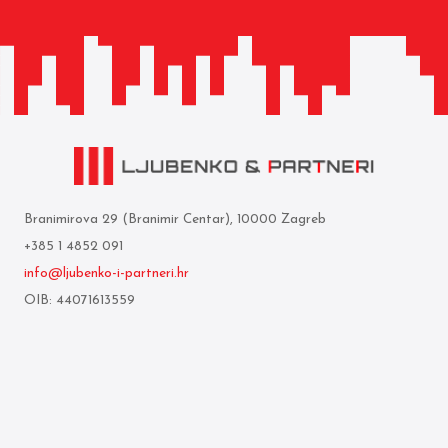
Branimirova 29 (Branimir Centar), 10000 Zagreb
+385 1 4852 091
info@ljubenko-i-partneri.hr
OIB: 44071613559
Privredna banka Zagreb d.d.
IBAN: HR05 2340 0091 1103 0860 5
Who we are
Terms of use