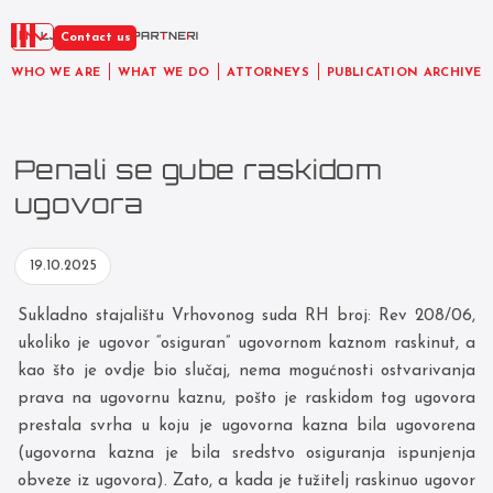
EN
Contact us
WHO WE ARE
WHAT WE DO
ATTORNEYS
PUBLICATION ARCHIVE
Penali se gube raskidom
ugovora
19.10.2025
Sukladno stajalištu Vrhovonog suda RH broj: Rev 208/06,
ukoliko je ugovor “osiguran” ugovornom kaznom raskinut, a
kao što je ovdje bio slučaj, nema mogućnosti ostvarivanja
prava na ugovornu kaznu, pošto je raskidom tog ugovora
prestala svrha u koju je ugovorna kazna bila ugovorena
(ugovorna kazna je bila sredstvo osiguranja ispunjenja
obveze iz ugovora). Zato, a kada je tužitelj raskinuo ugovor