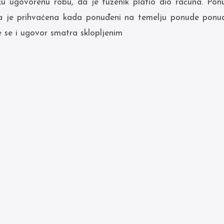
iku ugovorenu robu, da je tuženik platio dio računa. Po
a je prihvaćena kada ponuđeni na temelju ponude ponudi
 se i ugovor smatra sklopljenim