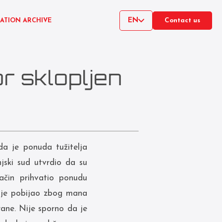
EN
CATION ARCHIVE
Contact us
r sklopljen
a je ponuda tužitelja
jski sud utvrdio da su
ačin prihvatio ponudu
 nije pobijao zbog mana
rane. Nije sporno da je