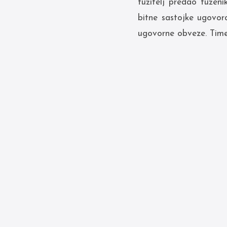
tužitelj predao tužen
bitne sastojke ugovor
ugovorne obveze. Time