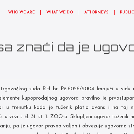
WHO WE ARE
WHAT WE DO
ATTORNEYS
PUBLI
a znači da je ugovo
trgovačkog suda RH br. Pž-6056/2004 Imajući u vidu d
elemente kupoprodajnog ugovora pravilno je prvostupan
vor u trenutku kada je tuženik platio avans i na taj n
6. u vezi s čl. 31. st. 1. ZOO-a. Sklopljeni ugovor tuženik
panju, pa je ugovor pravno valjan i obvezuje ugovorne st