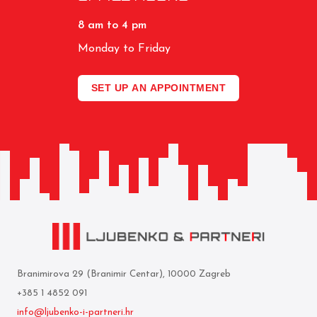
8 am to 4 pm
Monday to Friday
SET UP AN APPOINTMENT
Branimirova 29 (Branimir Centar), 10000 Zagreb
+385 1 4852 091
info@ljubenko-i-partneri.hr