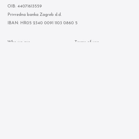
OIB: 44071613559
Privredna banka Zagreb d.d.
IBAN: HR05 2340 0091 1103 0860 5
Who we are
Terms of use
What we do
Personal data protection
policy
Attorneys
Cookie policy
Publication archive
© 2026 Ljubenko & partneri. All rights reserved.
Made by