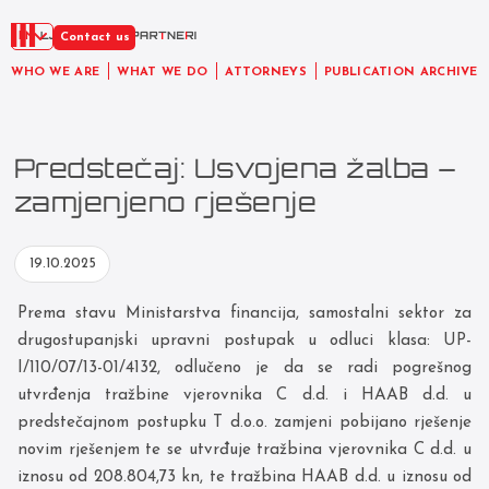
EN
Contact us
WHO WE ARE
WHAT WE DO
ATTORNEYS
PUBLICATION ARCHIVE
Predstečaj: Usvojena žalba –
zamjenjeno rješenje
19.10.2025
Prema stavu Ministarstva financija, samostalni sektor za
drugostupanjski upravni postupak u odluci klasa: UP-
I/110/07/13-01/4132, odlučeno je da se radi pogrešnog
utvrđenja tražbine vjerovnika C d.d. i HAAB d.d. u
predstečajnom postupku T d.o.o. zamjeni pobijano rješenje
novim rješenjem te se utvrđuje tražbina vjerovnika C d.d. u
iznosu od 208.804,73 kn, te tražbina HAAB d.d. u iznosu od