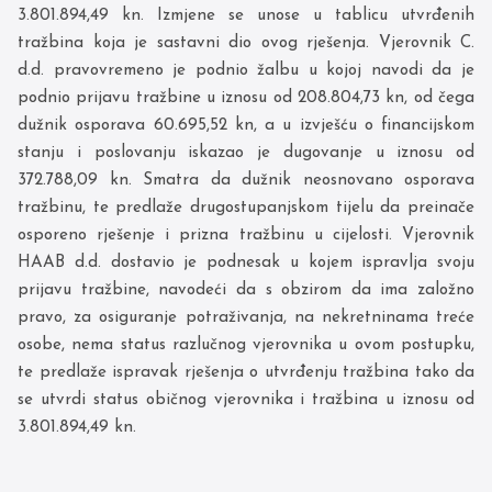
3.801.894,49 kn. Izmjene se unose u tablicu utvrđenih
tražbina koja je sastavni dio ovog rješenja. Vjerovnik C.
d.d. pravovremeno je podnio žalbu u kojoj navodi da je
podnio prijavu tražbine u iznosu od 208.804,73 kn, od čega
dužnik osporava 60.695,52 kn, a u izvješću o financijskom
stanju i poslovanju iskazao je dugovanje u iznosu od
372.788,09 kn. Smatra da dužnik neosnovano osporava
tražbinu, te predlaže drugostupanjskom tijelu da preinače
osporeno rješenje i prizna tražbinu u cijelosti. Vjerovnik
HAAB d.d. dostavio je podnesak u kojem ispravlja svoju
prijavu tražbine, navodeći da s obzirom da ima založno
pravo, za osiguranje potraživanja, na nekretninama treće
osobe, nema status razlučnog vjerovnika u ovom postupku,
te predlaže ispravak rješenja o utvrđenju tražbina tako da
se utvrdi status običnog vjerovnika i tražbina u iznosu od
3.801.894,49 kn.