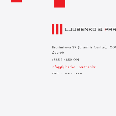
Branimirova 29 (Branimir Centar), 10
Zagreb
+385 1 4852 091
info@ljubenko-i-partneri.hr
OIB: 44071613559
Privredna banka Zagreb d.d.
IBAN: HR05 2340 0091 1103 0860 