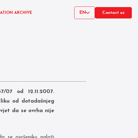
EN
CATION ARCHIVE
Contact us
487/07 od
12.11.2007.
liku od dotadašnjeg
jet da se ovrha nije
da se ovršeniku naloži