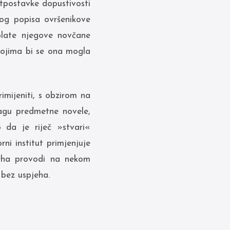
tpostavke dopustivosti
nog popisa ovršenikove
plate njegove novčane
 kojima bi se ona mogla
mijeniti, s obzirom na
agu predmetne novele,
 da je riječ »stvari«
i institut primjenjuje
vrha provodi na nekom
 bez uspjeha.