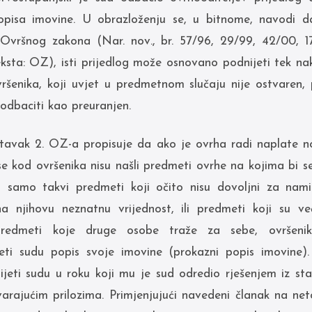
pisa imovine. U obrazloženju se, u bitnome, navodi d
 Ovršnog zakona (Nar. nov., br. 57/96, 29/99, 42/00, 17
ksta: OZ), isti prijedlog može osnovano podnijeti tek na
šenika, koji uvjet u predmetnom slučaju nije ostvaren, p
 odbaciti kao preuranjen.
tavak 2. OZ-a propisuje da ako je ovrha radi naplate n
e kod ovršenika nisu našli predmeti ovrhe na kojima bi s
i samo takvi predmeti koji očito nisu dovoljni za nami
a njihovu neznatnu vrijednost, ili predmeti koji su v
 predmeti koje druge osobe traže za sebe, ovršeni
jeti sudu popis svoje imovine (prokazni popis imovine).
ijeti sudu u roku koji mu je sud odredio rješenjem iz st
arajućim prilozima. Primjenjujući navedeni članak na net