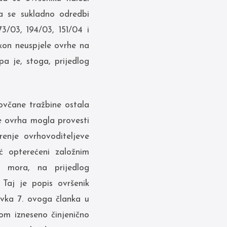
a se sukladno odredbi
3/03, 194/03, 151/04 i
kon neuspjele ovrhe na
a je, stoga, prijedlog
ovčane tražbine ostala
e ovrha mogla provesti
renje ovrhovoditeljeve
eć opterećeni založnim
k mora, na prijedlog
 Taj je popis ovršenik
avka 7. ovoga članka u
om izneseno činjenično