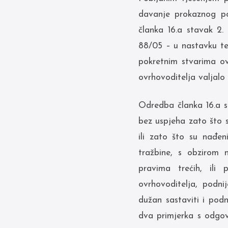
davanje prokaznog po
članka 16.a stavak 2.
88/05 – u nastavku te
pokretnim stvarima ovr
ovrhovoditelja valjalo
Odredba članka 16.a s
bez uspjeha zato što s
ili zato što su nađen
tražbine, s obzirom n
pravima trećih, ili
ovrhovoditelja, podni
dužan sastaviti i podn
dva primjerka s odgov