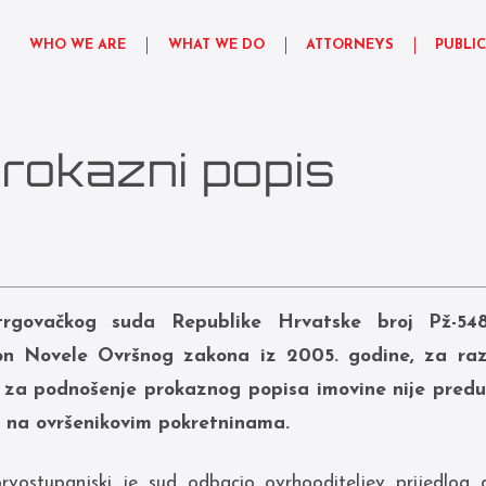
WHO WE ARE
WHAT WE DO
ATTORNEYS
PUBLI
prokazni popis
trgovačkog suda Republike Hrvatske broj Pž-5
on Novele Ovršnog zakona iz 2005. godine, za raz
 za podnošenje prokaznog popisa imovine nije preduv
 na ovršenikovim pokretninama.
rvostupanjski je sud odbacio ovrhooditeljev prijedlog 