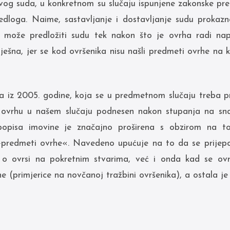
vog suda, u konkretnom su slučaju ispunjene zakonske pre
jedloga. Naime, sastavljanje i dostavljanje sudu prokaz
lj može predložiti sudu tek nakon što je ovrha radi na
ješna, jer se kod ovršenika nisu našli predmeti ovrhe na
 iz 2005. godine, koja se u predmetnom slučaju treba pri
a ovrhu u našem slučaju podnesen nakon stupanja na sn
opisa imovine je značajno proširena s obzirom na to
»predmeti ovrhe«. Navedeno upućuje na to da se prijeporn
o ovrsi na pokretnim stvarima, već i onda kad se o
(primjerice na novčanoj tražbini ovršenika), a ostala je