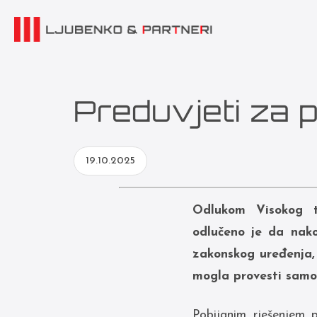
Preduvjeti za 
19.10.2025
O
dlukom Visokog 
odlučeno je da nak
zakonskog uređenja,
mogla provesti samo
Pobijanim rješenjem p