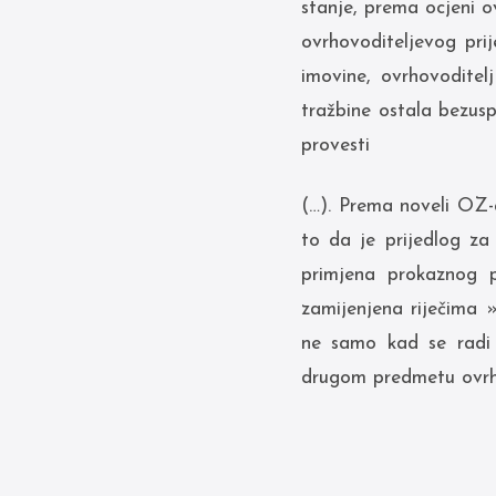
stanje, prema ocjeni o
ovrhovoditeljevog pri
imovine, ovrhovodite
tražbine ostala bezusp
provesti
(…). Prema noveli OZ-a
to da je prijedlog z
primjena prokaznog p
zamijenjena riječima 
ne samo kad se radi 
drugom predmetu ovrhe 