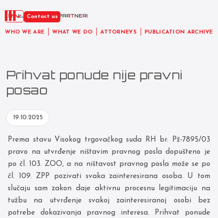
EN
Contact us
WHO WE ARE
WHAT WE DO
ATTORNEYS
PUBLICATION ARCHIVE
Prihvat ponude nije pravni
posao
19.10.2025
Prema stavu Visokog trgovačkog suda RH br. Pž-7895/03
pravo na utvrđenje ništavim pravnog posla dopušteno je
po čl. 103. ZOO, a na ništavost pravnog posla može se po
čl. 109. ZPP pozivati svaka zainteresirana osoba. U tom
slučaju sam zakon daje aktivnu procesnu legitimaciju na
tužbu na utvrđenje svakoj zainteresiranoj osobi bez
potrebe dokazivanja pravnog interesa. Prihvat ponude