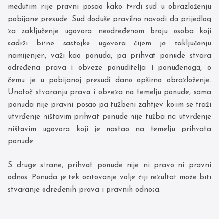
međutim nije pravni posao kako tvrdi sud u obrazloženju
pobijane presude. Sud doduše pravilno navodi da prijedlog
za zaključenje ugovora neodređenom broju osoba koji
sadrži bitne sastojke ugovora čijem je zaključenju
namijenjen, važi kao ponuda, pa prihvat ponude stvara
određena prava i obveze ponuditelja i ponuđenoga, o
čemu je u pobijanoj presudi dano opširno obrazloženje.
Unatoč stvaranju prava i obveza na temelju ponude, sama
ponuda nije pravni posao pa tužbeni zahtjev kojim se traži
utvrđenje ništavim prihvat ponude nije tužba na utvrđenje
ništavim ugovora koji je nastao na temelju prihvata
ponude.
S druge strane, prihvat ponude nije ni pravo ni pravni
odnos. Ponuda je tek očitovanje volje čiji rezultat može biti
stvaranje određenih prava i pravnih odnosa.