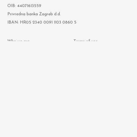
OIB: 44071613559
Privredna banka Zagreb d.d.
IBAN: HR05 2340 0091 1103 0860 5
Who we are
Terms of use
What we do
Personal data protection
policy
Attorneys
Cookie policy
Publication archive
© 2026 Ljubenko & partneri. All rights reserved.
Made by