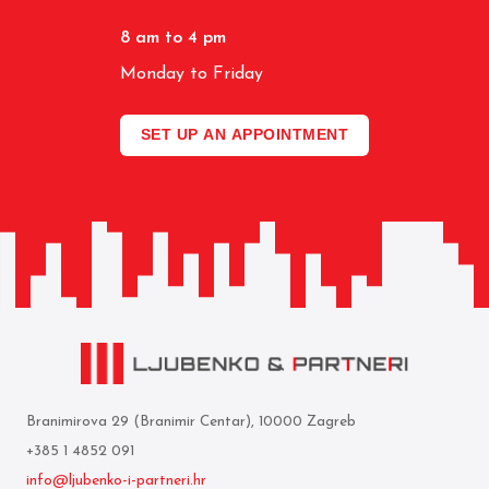
8 am to 4 pm
Monday to Friday
SET UP AN APPOINTMENT
Branimirova 29 (Branimir Centar), 10000 Zagreb
+385 1 4852 091
info@ljubenko-i-partneri.hr