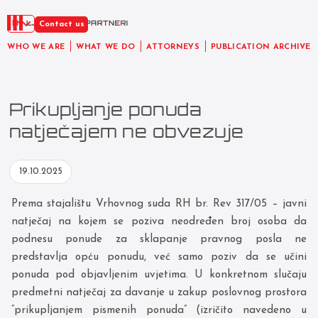
EN
Contact us
WHO WE ARE
WHAT WE DO
ATTORNEYS
PUBLICATION ARCHIVE
Prikupljanje ponuda
natječajem ne obvezuje
19.10.2025
Prema stajalištu Vrhovnog suda RH br. Rev 317/05 – javni
natječaj na kojem se poziva neodređen broj osoba da
podnesu ponude za sklapanje pravnog posla ne
predstavlja opću ponudu, već samo poziv da se učini
ponuda pod objavljenim uvjetima. U konkretnom slučaju
predmetni natječaj za davanje u zakup poslovnog prostora
“prikupljanjem pismenih ponuda” (izričito navedeno u