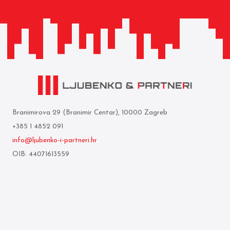
Branimirova 29 (Branimir Centar), 10000 Zagreb
+385 1 4852 091
info@ljubenko-i-partneri.hr
OIB: 44071613559
Privredna banka Zagreb d.d.
IBAN: HR05 2340 0091 1103 0860 5
Who we are
Terms of use