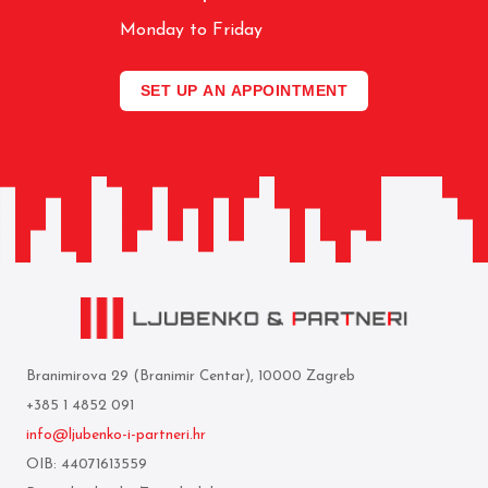
Monday to Friday
SET UP AN APPOINTMENT
Branimirova 29 (Branimir Centar), 10000 Zagreb
+385 1 4852 091
info@ljubenko-i-partneri.hr
OIB: 44071613559