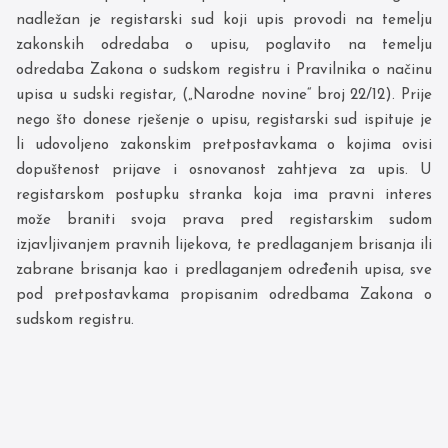
nadležan je registarski sud koji upis provodi na temelju
zakonskih odredaba o upisu, poglavito na temelju
odredaba Zakona o sudskom registru i Pravilnika o načinu
upisa u sudski registar, („Narodne novine“ broj 22/12). Prije
nego što donese rješenje o upisu, registarski sud ispituje je
li udovoljeno zakonskim pretpostavkama o kojima ovisi
dopuštenost prijave i osnovanost zahtjeva za upis. U
registarskom postupku stranka koja ima pravni interes
može braniti svoja prava pred registarskim sudom
izjavljivanjem pravnih lijekova, te predlaganjem brisanja ili
zabrane brisanja kao i predlaganjem određenih upisa, sve
pod pretpostavkama propisanim odredbama Zakona o
sudskom registru.