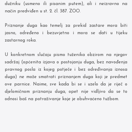
dužniku (usmeno ili pisanim putem), ali i neizravno na
način predviđen u st. 2. čl. 387. ZOO.
Priznanje duga kao temelj za prekid zastare mora biti
jasno, određeno i bezuvjetno i mora se dati u tijeku
zastarnog roka.
U konkretnom slučaju pismo tuženika obzirom na njegov
sadržaj (općenita izjava o postojanju duga, bez navođenja
pravnog posla iz kojeg potječe i bez određivanja iznosa
duga) ne može smatrati priznanjem duga koji je predmet
ove parnice. Naime, sve kada bi se i uzelo da je riječ o
djelomičnom priznanju duga, opet nije vidljivo da se to
odnosi baš na potraživanje koje je obuhvaćeno tužbom.