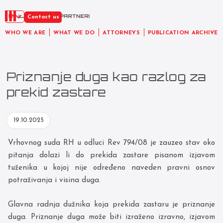
EN
Contact us
WHO WE ARE
WHAT WE DO
ATTORNEYS
PUBLICATION ARCHIVE
Priznanje duga kao razlog za
prekid zastare
19.10.2025
Vrhovnog suda RH u odluci Rev 794/08 je zauzeo stav oko
pitanja dolazi li do prekida zastare pisanom izjavom
tuženika u kojoj nije određeno naveden pravni osnov
potraživanja i visina duga.
Glavna radnja dužnika koja prekida zastaru je priznanje
duga. Priznanje duga može biti izraženo izravno, izjavom