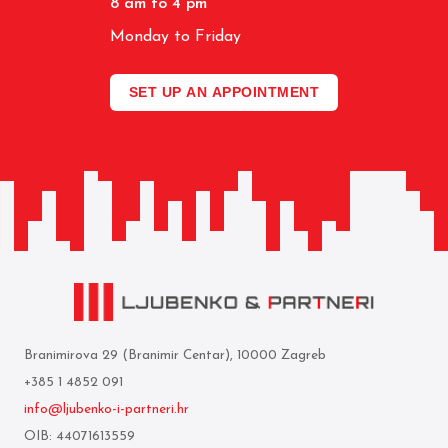
8 am to 4 pm
Monday to Friday
SET UP AN APPOINTMENT
Branimirova 29 (Branimir Centar), 10000 Zagreb
+385 1 4852 091
info@ljubenko-i-partneri.hr
OIB: 44071613559