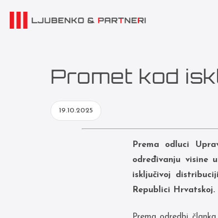
Promet kod iskl
19.10.2025
Prema odluci Uprav
određivanju visine
isključivoj distribu
Republici Hrvatskoj.
Prema odredbi članka 1