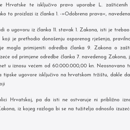
e Hrvatske te isključivo pravo uporabe L. zaštićeni
ako to proizlazi iz članka 1. -»Odobrena prava«, naveden
di o ugovoru iz članka 11. stavak 1. Zakona, isti je treba
koji je prethodio donošenju osporenog rješenja, pravilno
je mogla primijeniti odredba članka 9. Zakona o zašti
uzeće od primjene odredbe članka 7. navedenog Zakona, j
et u iznosu većem od 60.000.000,00 kn. Neosnovano tuži
a tipske ugovore isključivo na hrvatskom tržištu, dakle da j
oji
ici Hrvatskoj, pa da isti ne ostvaruje ni približno i
kona, iz kojeg razloga bi se na tužitelja odnosilo izuze