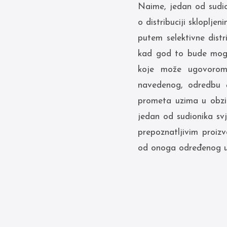
Naime, jedan od sudi
o distribuciji skloplje
putem selektivne distr
kad god to bude moguć
koje može ugovorom o
navedenog, odredbu č
prometa uzima u obzir
jedan od sudionika svj
prepoznatljivim proizv
od onoga određenog u 