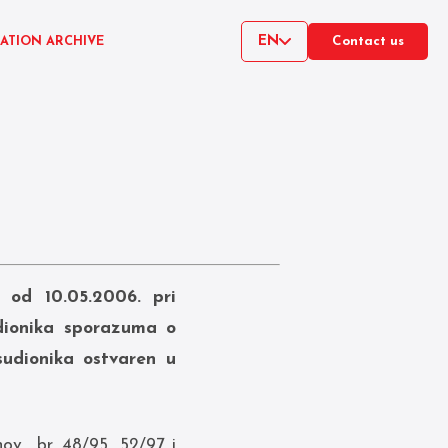
EN
CATION ARCHIVE
Contact us
 od 10.05.2006. pri
dionika sporazuma o
 sudionika ostvaren u
ov., br. 48/95, 52/97 i