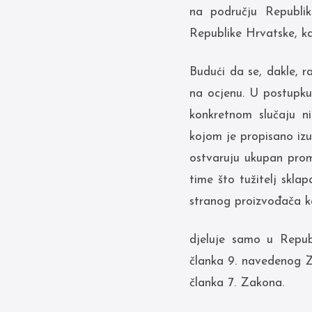
na području Republik
Republike Hrvatske, k
Budući da se, dakle, ra
na ocjenu. U postupku 
konkretnom slučaju ni
kojom je propisano iz
ostvaruju ukupan prom
time što tužitelj sklap
stranog proizvođača k
djeluje samo u Republ
članka 9. navedenog Za
članka 7. Zakona.