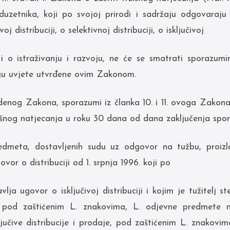
duzetnika, koji po svojoj prirodi i sadržaju odgovaraj
ivoj distribuciji, o selektivnoj distribuciji, o isključivoj
u i o istraživanju i razvoju, ne će se smatrati sporazum
ju uvjete utvrđene ovim Zakonom.
denog Zakona, sporazumi iz članka 10. i 11. ovoga Zakon
žišnog natjecanja u roku 30 dana od dana zaključenja spo
edmeta, dostavljenih sudu uz odgovor na tužbu, proizla
ovor o distribuciji od 1. srpnja 1996. koji po
lja ugovor o isključivoj distribuciji i kojim je tužitelj s
je pod zaštićenim L. znakovima, L. odjevne predmete 
jučive distribucije i prodaje, pod zaštićenim L. znakovim