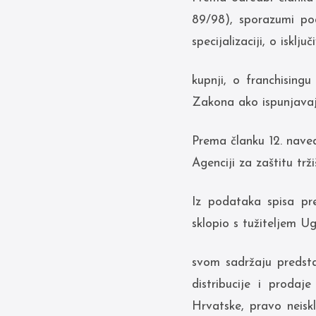
89/98), sporazumi po
specijalizaciji, o isključ
kupnji, o franchising
Zakona ako ispunjava
Prema članku 12. nave
Agenciji za zaštitu tr
Iz podataka spisa pr
sklopio s tužiteljem Ug
svom sadržaju predstav
distribucije i proda
Hrvatske, pravo neiskl