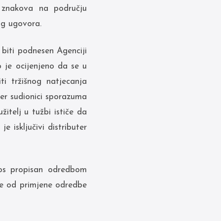
h znakova na području
og ugovora.
o biti podnesen Agenciji
 je ocijenjeno da se u
ti tržišnog natjecanja
er sudionici sporazuma
telj u tužbi ističe da
e isključivi distributer
znos propisan odredbom
će od primjene odredbe