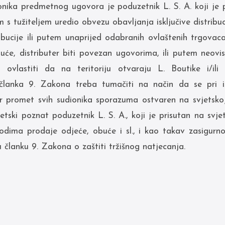
onika predmetnog ugovora je poduzetnik L. S. A. koji j
nim s tužiteljem uredio obvezu obavljanja isključive distrib
ibucije ili putem unaprijed odabranih ovlaštenih trgovac
e, distributer biti povezan ugovorima, ili putem neovi
vlastiti da na teritoriju otvaraju L. Boutike i/ili 
lanka 9. Zakona treba tumačiti na način da se pri 
 promet svih sudionika sporazuma ostvaren na svjetskoj 
etski poznat poduzetnik L. S. A., koji je prisutan na svje
odima prodaje odjeće, obuće i sl., i kao takav zasigurno
članku 9. Zakona o zaštiti tržišnog natjecanja.