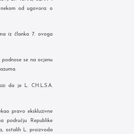
u nekom od ugovora: o
ima iz članka 7. ovoga
a podnose se na ocjenu
razuma.
zi da je L. CH.L.S.A.
tekao pravo ekskluzivne
na području Republike
a, ostalih L. proizvoda