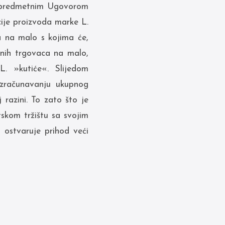
e predmetnim Ugovorom
ucije proizvoda marke L.
a na malo s kojima će,
snih trgovaca na malo,
L. »kutiće«. Slijedom
izračunavanju ukupnog
razini. To zato što je
tskom tržištu sa svojim
 ostvaruje prihod veći