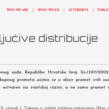
WHO WE ARE
WHAT WE DO
ATTORNEYS
PUBLI
jučive distribucije
nog suda Republike Hrvatske broj Us-1307/2002
 ukupnog prometa uzima se u obzir promet svih su
ciji ostvaren na svjetskoj razini, a ne samo promet
1. stavak 1. Zakona o zaštiti tržišnog natjecanja (Nar. n