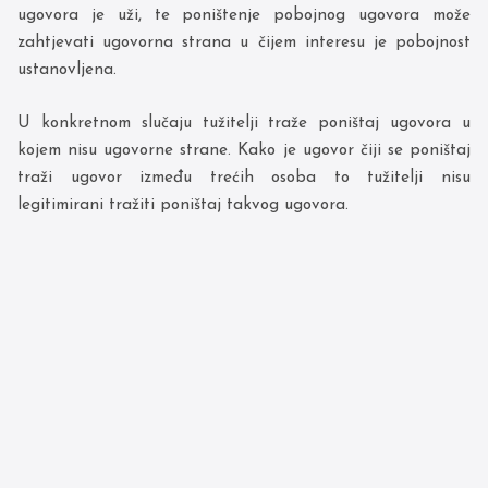
ugovora je uži, te poništenje pobojnog ugovora može
zahtjevati ugovorna strana u čijem interesu je pobojnost
ustanovljena.
U konkretnom slučaju tužitelji traže poništaj ugovora u
kojem nisu ugovorne strane. Kako je ugovor čiji se poništaj
traži ugovor između trećih osoba to tužitelji nisu
legitimirani tražiti poništaj takvog ugovora.