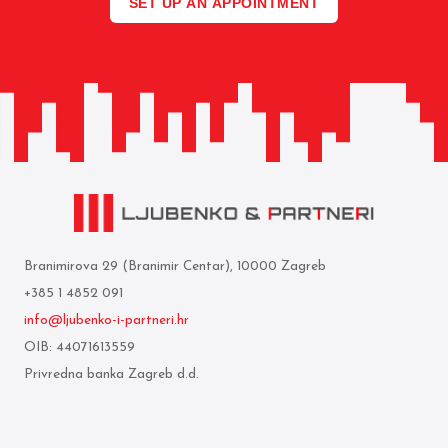
SET UP AN APPOINTMENT
Branimirova 29 (Branimir Centar), 10000 Zagreb
+385 1 4852 091
info@ljubenko-i-partneri.hr
OIB: 44071613559
Privredna banka Zagreb d.d.
IBAN: HR05 2340 0091 1103 0860 5