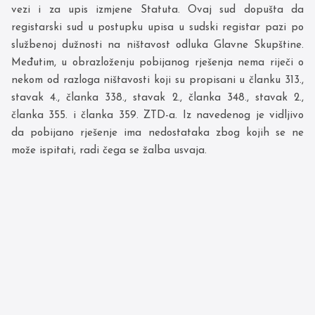
vezi i za upis izmjene Statuta. Ovaj sud dopušta da
registarski sud u postupku upisa u sudski registar pazi po
službenoj dužnosti na ništavost odluka Glavne Skupštine.
Međutim, u obrazloženju pobijanog rješenja nema riječi o
nekom od razloga ništavosti koji su propisani u članku 313.,
stavak 4., članka 338., stavak 2., članka 348., stavak 2.,
članka 355. i članka 359. ZTD-a. Iz navedenog je vidljivo
da pobijano rješenje ima nedostataka zbog kojih se ne
može ispitati, radi čega se žalba usvaja.