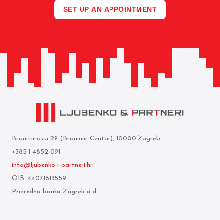
SET UP AN APPOINTMENT
Branimirova 29 (Branimir Centar), 10000 Zagreb
+385 1 4852 091
info@ljubenko-i-partneri.hr
OIB: 44071613559
Privredna banka Zagreb d.d.
IBAN: HR05 2340 0091 1103 0860 5