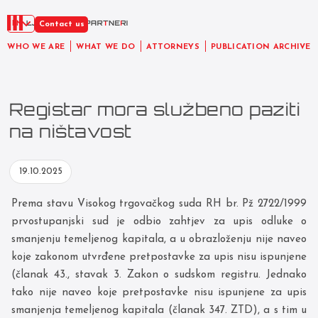
EN
Contact us
WHO WE ARE
WHAT WE DO
ATTORNEYS
PUBLICATION ARCHIVE
Registar mora službeno paziti
na ništavost
19.10.2025
Prema stavu Visokog trgovačkog suda RH br. Pž 2722/1999
prvostupanjski sud je odbio zahtjev za upis odluke o
smanjenju temeljenog kapitala, a u obrazloženju nije naveo
koje zakonom utvrđene pretpostavke za upis nisu ispunjene
(članak 43., stavak 3. Zakon o sudskom registru. Jednako
tako nije naveo koje pretpostavke nisu ispunjene za upis
smanjenja temeljenog kapitala (članak 347. ZTD), a s tim u