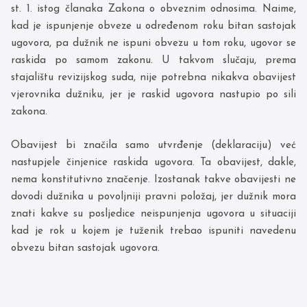
st. 1. istog članaka Zakona o obveznim odnosima. Naime,
kad je ispunjenje obveze u određenom roku bitan sastojak
ugovora, pa dužnik ne ispuni obvezu u tom roku, ugovor se
raskida po samom zakonu. U takvom slučaju, prema
stajalištu revizijskog suda, nije potrebna nikakva obavijest
vjerovnika dužniku, jer je raskid ugovora nastupio po sili
zakona.
Obavijest bi značila samo utvrđenje (deklaraciju) već
nastupjele činjenice raskida ugovora. Ta obavijest, dakle,
nema konstitutivno značenje. Izostanak takve obavijesti ne
dovodi dužnika u povoljniji pravni položaj, jer dužnik mora
znati kakve su posljedice neispunjenja ugovora u situaciji
kad je rok u kojem je tuženik trebao ispuniti navedenu
obvezu bitan sastojak ugovora.