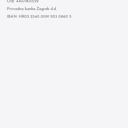
OIB: 44071613559
Privredna banka Zagreb d.d.
IBAN: HR05 2340 0091 1103 0860 5
Who we are
Terms of use
What we do
Personal data protection
policy
Attorneys
Cookie policy
Publication archive
© 2026 Ljubenko & partneri. All rights reserved.
Made by