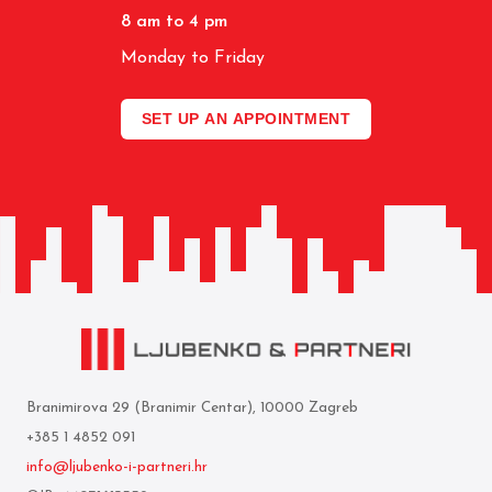
8 am to 4 pm
Monday to Friday
SET UP AN APPOINTMENT
Branimirova 29 (Branimir Centar), 10000 Zagreb
+385 1 4852 091
info@ljubenko-i-partneri.hr