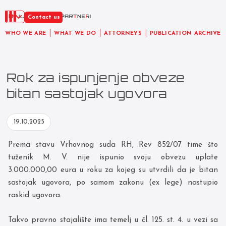
EN
Contact us
WHO WE ARE
WHAT WE DO
ATTORNEYS
PUBLICATION ARCHIVE
Rok za ispunjenje obveze
bitan sastojak ugovora
19.10.2025
Prema stavu Vrhovnog suda RH, Rev 852/07 time što
tuženik M. V. nije ispunio svoju obvezu uplate
3.000.000,00 eura u roku za kojeg su utvrdili da je bitan
sastojak ugovora, po samom zakonu (ex lege) nastupio
raskid ugovora.
Takvo pravno stajalište ima temelj u čl. 125. st. 4. u vezi sa