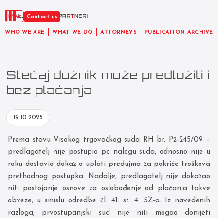
EN
Contact us
WHO WE ARE
WHAT WE DO
ATTORNEYS
PUBLICATION ARCHIVE
Stečaj dužnik može predložiti i
bez plaćanja
19.10.2025
Prema stavu Visokog trgovačkog suda RH br. Pž-245/09 –
predlagatelj nije postupio po nalogu suda, odnosno nije u
roku dostavio dokaz o uplati predujma za pokriće troškova
prethodnog postupka. Nadalje, predlagatelj nije dokazao
niti postojanje osnove za oslobođenje od plaćanja takve
obveze, u smislu odredbe čl. 41. st. 4. SZ-a. Iz navedenih
razloga, prvostupanjski sud nije niti mogao donijeti