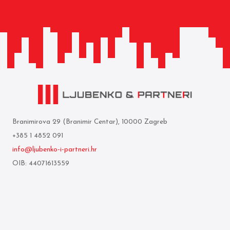
Branimirova 29 (Branimir Centar), 10000 Zagreb
+385 1 4852 091
info@ljubenko-i-partneri.hr
OIB: 44071613559
Privredna banka Zagreb d.d.
IBAN: HR05 2340 0091 1103 0860 5
Who we are
Terms of use