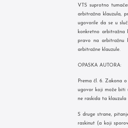
VTS suprotno tumačen
arbitražna klauzula, p
ugovorile da se u slu
konkretno arbitražna k
pravo na arbitražnu 
arbitražne klauzule.
OPASKA AUTORA:
Prema čl. 6. Zakona o 
ugovor koji može biti
ne raskida ta klauzula
S druge strane, pitanj
raskinut (a koji sporo