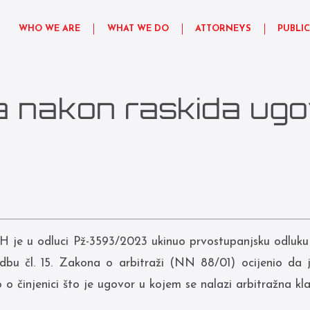
WHO WE ARE
WHAT WE DO
ATTORNEYS
PUBLI
aža nakon raskida ug
H je u odluci Pž-3593/2023 ukinuo prvostupanjsku odluku 
edbu čl. 15. Zakona o arbitraži (NN 88/01) ocijenio da 
 o činjenici što je ugovor u kojem se nalazi arbitražna kla