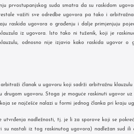
ju prvostupanjskog suda smatra da su raskidom ugovor
restale važiti sve odredbe ugovora pa tako i arbitražna 
čaju raskida ugovora o građenju i dalje primjenjuju poj
lauzula iz ugovora. Isto tako ni tuženik, koji je raskin
klauzulu, odnosno nije izjavio kako raskida ugovor o g
arbitraži članak u ugovoru koji sadrži arbitražnu klauzulu
 u drugom ugovoru. Stoga je moguće raskinuti ugovor uz j
 koja se najčešće nalazi u formi jednog članka pri kraju u
e utvrđenja nadležnosti, tj. je li za sporove koji se pokr
vi su nastali iz tog raskinutog ugovora) nadležan sud ili 