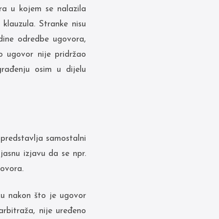
a u kojem se nalazila
klauzula. Stranke nisu
edine odredbe ugovora,
uo ugovor nije pridržao
rađenju osim u dijelu
 predstavlja samostalni
asnu izjavu da se npr.
govora.
eću nakon što je ugovor
arbitraža, nije uređeno