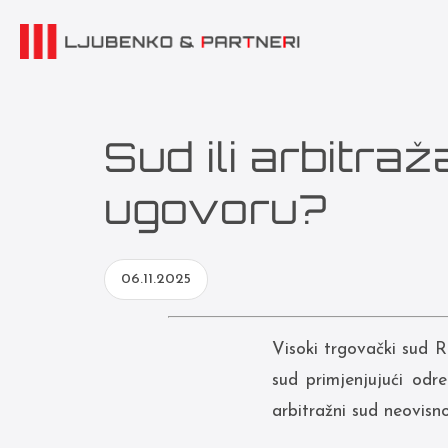
Sud ili arbitr
ugovoru?
06.11.2025
Visoki trgovački sud R
sud primjenjujući odr
arbitražni sud neovisno