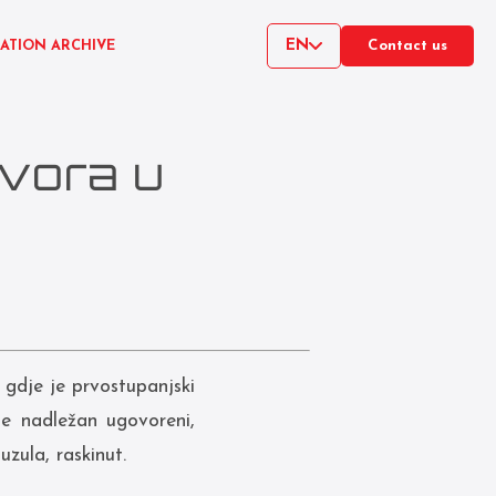
EN
CATION ARCHIVE
Contact us
ovora u
gdje je prvostupanjski
je nadležan ugovoreni,
uzula, raskinut.