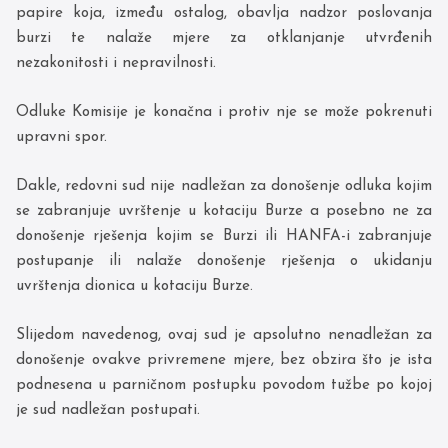
papire koja, između ostalog, obavlja nadzor poslovanja
burzi te nalaže mjere za otklanjanje utvrđenih
nezakonitosti i nepravilnosti.
Odluke Komisije je konačna i protiv nje se može pokrenuti
upravni spor.
Dakle, redovni sud nije nadležan za donošenje odluka kojim
se zabranjuje uvrštenje u kotaciju Burze a posebno ne za
donošenje rješenja kojim se Burzi ili HANFA-i zabranjuje
postupanje ili nalaže donošenje rješenja o ukidanju
uvrštenja dionica u kotaciju Burze.
Slijedom navedenog, ovaj sud je apsolutno nenadležan za
donošenje ovakve privremene mjere, bez obzira što je ista
podnesena u parničnom postupku povodom tužbe po kojoj
je sud nadležan postupati.