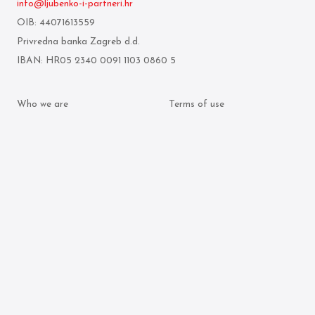
info@ljubenko-i-partneri.hr
OIB: 44071613559
Privredna banka Zagreb d.d.
IBAN: HR05 2340 0091 1103 0860 5
Who we are
Terms of use
What we do
Personal data protection
policy
Attorneys
Cookie policy
Publication archive
© 2026 Ljubenko & partneri. All rights reserved.
Made by