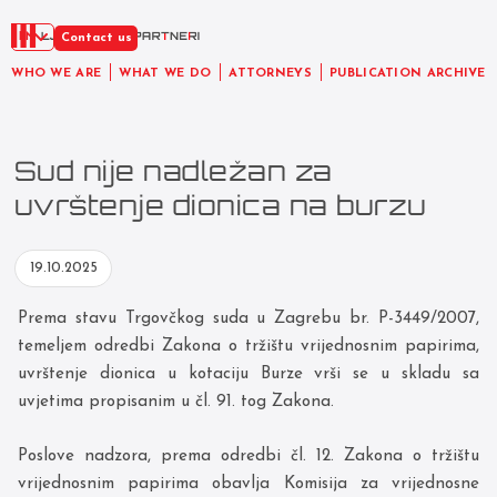
EN
Contact us
WHO WE ARE
WHAT WE DO
ATTORNEYS
PUBLICATION ARCHIVE
Sud nije nadležan za
uvrštenje dionica na burzu
19.10.2025
Prema stavu Trgovčkog suda u Zagrebu br. P-3449/2007,
temeljem odredbi Zakona o tržištu vrijednosnim papirima,
uvrštenje dionica u kotaciju Burze vrši se u skladu sa
uvjetima propisanim u čl. 91. tog Zakona.
Poslove nadzora, prema odredbi čl. 12. Zakona o tržištu
vrijednosnim papirima obavlja Komisija za vrijednosne