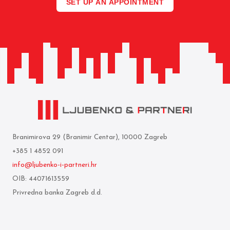
SET UP AN APPOINTMENT
Branimirova 29 (Branimir Centar), 10000 Zagreb
+385 1 4852 091
info@ljubenko-i-partneri.hr
OIB: 44071613559
Privredna banka Zagreb d.d.
IBAN: HR05 2340 0091 1103 0860 5