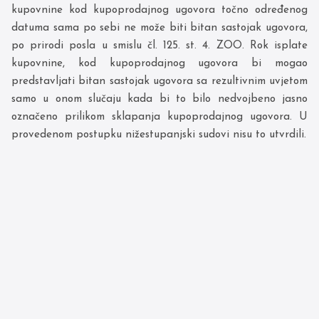
kupovnine kod kupoprodajnog ugovora točno određenog
datuma sama po sebi ne može biti bitan sastojak ugovora,
po prirodi posla u smislu čl. 125. st. 4. ZOO. Rok isplate
kupovnine, kod kupoprodajnog ugovora bi mogao
predstavljati bitan sastojak ugovora sa rezultivnim uvjetom
samo u onom slučaju kada bi to bilo nedvojbeno jasno
označeno prilikom sklapanja kupoprodajnog ugovora. U
provedenom postupku nižestupanjski sudovi nisu to utvrdili.