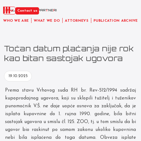
EN
Contact us
WHO WE ARE
WHAT WE DO
ATTORNEYS
PUBLICATION ARCHIVE
Točan datum plaćanja nije rok
kao bitan sastojak ugovora
19.10.2025
Prema stavu Vrhovog suda RH br. Rev-512/1994 sadržaj
kupoprodajnog ugovora, koji su sklopili tužitelj i tuženikov
punomoćnik V.Š. ne daje uopće osnova za zaključak, da je
isplata kupovnine do 1. rujna 1990. godine, bila bitni
sastojak ugovora u smislu čl. 125. ZOO, tj. u tom smislu da bi
ugovor bio raskinut po samom zakonu ukoliko kupovnina
nebi bila isplaćena do toga datuma. Obveza isplate