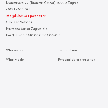
Branimirova 29 (Branimir Centar), 10000 Zagreb
+385 1 4852 091
info@ljubenko-i-partneri.hr
OIB: 44071613559
Privredna banka Zagreb d.d.
IBAN: HR05 2340 0091 1103 0860 5
Who we are
Terms of use
What we do
Personal data protection
policy
Attorneys
Cookie policy
Publication archive
© 2026 Ljubenko & partneri. All rights reserved.