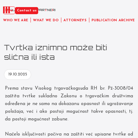
EN
Contact us
WHO WE ARE
WHAT WE DO
ATTORNEYS
PUBLICATION ARCHIVE
Tvrtka iznimno može biti
slična ili ista
19.10.2025
Prema stavu Visokog trgovačkogsuda RH br. Pž-3008/04
zaštita tvrtke sukladno Zakonu o trgovačkim društvima
određena je ne samo na dokazanu opasnost ili ugrožavanje
položaja, već i ako postoji mogućnost takve opasnosti, tj.
da postoji mogućnost zabune.
Načelo isključivosti počiva na zaštiti već upisane tvrtke od