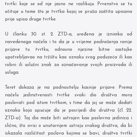
tvrtki koje se od nje jasno ne razlikuju. Prvenstvo se tu
očituje u tome što je tvrtka kojoj se pruža zaštita upisana
prije upisa druge tvrtke.
U članku 30. st. 2. ZTD-a, uređena je iznimka od
navedenoga načela i to da je u vrijeme podnošenja ranije
prijave tu tvrtku, odnosno njezine bitne sastojke
upotrebljavao na tržištu kao oznaku svog poduzeća ili kao
robni ili uslužni znak za označavanje svojih proizvoda ili
usluga.
Teret dokaza je na podnositelju kasnije prijave. Prema
načelu jedinstvenosti tvrtke svaki dio društva mora
poslovati pod istom tvrtkom, s time da joj se može dodati
oznaka koja upućuje da je posrijedi dio društva (čl. 22.
ZTD-a). Taj dio može biti ustrojen kao poslovna jedinica i
slično, što ovisi o unutarnjem ustroju svakog društva, da bi
iskazala različitost poslova kojima se bavi, društvo tvrtki