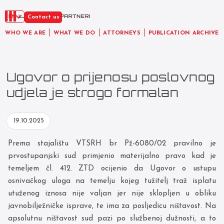
EN
Contact us
WHO WE ARE
WHAT WE DO
ATTORNEYS
PUBLICATION ARCHIVE
Ugovor o prijenosu poslovnog
udjela je strogo formalan
19.10.2025
Prema stajalištu VTSRH br Pž-6080/02 pravilno je
prvostupanjski sud primjenio materijalno pravo kad je
temeljem čl. 412. ZTD ocijenio da Ugovor o ustupu
osnivačkog uloga na temelju kojeg tužitelj traž isplatu
utuženog iznosa nije valjan jer nije sklopljen u obliku
javnobilježničke isprave, te ima za posljedicu ništavost. Na
apsolutnu ništavost sud pazi po službenoj dužnosti, a to