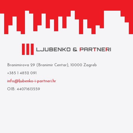
Branimirova 29 (Branimir Centar), 10000 Zagreb
+385 1 4852 091
info@ljubenko-i-partneri.hr
OIB: 44071613559
Privredna banka Zagreb d.d.
IBAN: HR05 2340 0091 1103 0860 5
Who we are
Terms of use