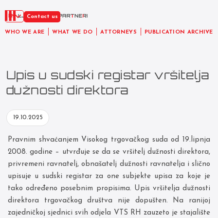
EN
Contact us
WHO WE ARE
WHAT WE DO
ATTORNEYS
PUBLICATION ARCHIVE
Upis u sudski registar vršitelja
dužnosti direktora
19.10.2025
Pravnim shvaćanjem Visokog trgovačkog suda od 19.lipnja
2008. godine – utvrđuje se da se vršitelj dužnosti direktora,
privremeni ravnatelj, obnašatelj dužnosti ravnatelja i slično
upisuje u sudski registar za one subjekte upisa za koje je
tako određeno posebnim propisima. Upis vršitelja dužnosti
direktora trgovačkog društva nije dopušten. Na ranijoj
zajedničkoj sjednici svih odjela VTS RH zauzeto je stajalište