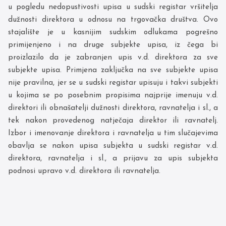
u pogledu nedopustivosti upisa u sudski registar vršitelja
dužnosti direktora u odnosu na trgovačka društva. Ovo
stajalište je u kasnijim sudskim odlukama pogrešno
primijenjeno i na druge subjekte upisa, iz čega bi
proizlazilo da je zabranjen upis v.d. direktora za sve
subjekte upisa. Primjena zaključka na sve subjekte upisa
nije pravilna, jer se u sudski registar upisuju i takvi subjekti
u kojima se po posebnim propisima najprije imenuju v.d.
direktori ili obnašatelji dužnosti direktora, ravnatelja i sl., a
tek nakon provedenog natječaja direktor ili ravnatelj.
Izbor i imenovanje direktora i ravnatelja u tim slučajevima
obavlja se nakon upisa subjekta u sudski registar v.d.
direktora, ravnatelja i sl., a prijavu za upis subjekta
podnosi upravo v.d. direktora ili ravnatelja.