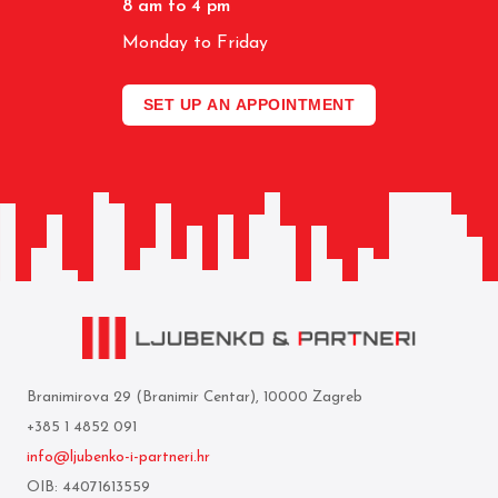
8 am to 4 pm
Monday to Friday
SET UP AN APPOINTMENT
Branimirova 29 (Branimir Centar), 10000 Zagreb
+385 1 4852 091
info@ljubenko-i-partneri.hr
OIB: 44071613559