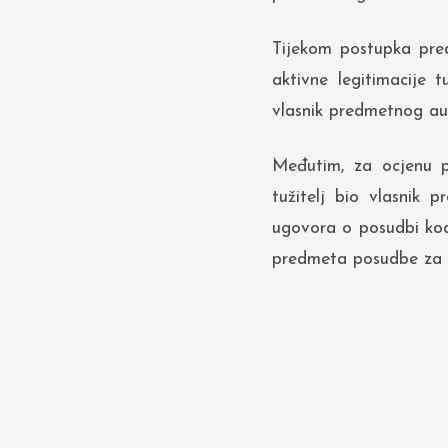
Tijekom postupka pred
aktivne legitimacije t
vlasnik predmetnog aut
Međutim, za ocjenu pi
tužitelj bio vlasnik 
ugovora o posudbi kod
predmeta posudbe za k