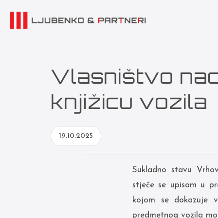
Vlasništvo nad
knjižicu vozila
19.10.2025
Sukladno stavu Vrhov
stječe se upisom u pro
kojom se dokazuje vl
predmetnog vozila mog