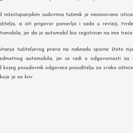
 nižestupanjskim sudovima tuženik je neosnovano istic
užitelja, a isti prigovor ponavlja i sada u reviziji, tvrde
omobila, jer da je automobil bio registriran na ime treće
tanja tužiteljevog prava na naknadu sporne štete nije
predmetnog automobila, jer se radi o odgovornosti za š
 kojeg posudovnik odgovara posuditelju za svako oštećenj
oje je on kriv.