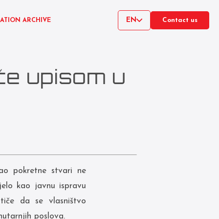
EN
CATION ARCHIVE
Contact us
če upisom u
ao pokretne stvari ne
jelo kao javnu ispravu
tiče da se vlasništvo
utarnjih poslova.