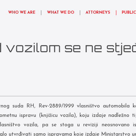
WHO WE ARE
WHAT WE DO
ATTORNEYS
PUBLI
 vozilom se ne stje
nog suda RH, Rev-2889/1999 vlasništvo automobila k
metnu ispravu (knjižicu vozila), koju izdaje nadležno ti
asništvo vozila, pa se stoga u reviziji neosnovano is
lo utvrđivati samo ispravama koje izdaje Ministarstvo un