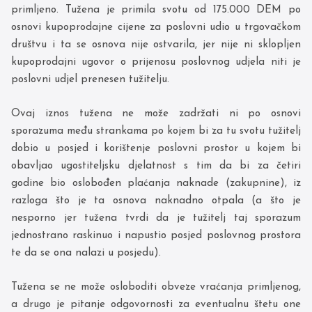
primljeno. Tužena je primila svotu od 175.000 DEM po
osnovi kupoprodajne cijene za poslovni udio u trgovačkom
društvu i ta se osnova nije ostvarila, jer nije ni sklopljen
kupoprodajni ugovor o prijenosu poslovnog udjela niti je
poslovni udjel prenesen tužitelju.
Ovaj iznos tužena ne može zadržati ni po osnovi
sporazuma među strankama po kojem bi za tu svotu tužitelj
dobio u posjed i korištenje poslovni prostor u kojem bi
obavljao ugostiteljsku djelatnost s tim da bi za četiri
godine bio oslobođen plaćanja naknade (zakupnine), iz
razloga što je ta osnova naknadno otpala (a što je
nesporno jer tužena tvrdi da je tužitelj taj sporazum
jednostrano raskinuo i napustio posjed poslovnog prostora
te da se ona nalazi u posjedu).
Tužena se ne može osloboditi obveze vraćanja primljenog,
a drugo je pitanje odgovornosti za eventualnu štetu one