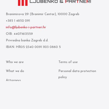
Branimirova 29 (Branimir Centar), 10000 Zagreb
+385 1 4852 091
info@ljubenko-i-partneri.hr
OIB: 44071613559
Privredna banka Zagreb d.d.
IBAN: HR05 2340 0091 1103 0860 5
Who we are
Terms of use
What we do
Personal data protection
policy
Attorneys
Cookie policy
Publication archive