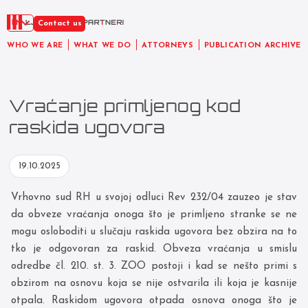
EN
Contact us
WHO WE ARE
WHAT WE DO
ATTORNEYS
PUBLICATION ARCHIVE
Vraćanje primljenog kod
raskida ugovora
19.10.2025
Vrhovno sud RH u svojoj odluci Rev 232/04 zauzeo je stav
da obveze vraćanja onoga što je primljeno stranke se ne
mogu osloboditi u slučaju raskida ugovora bez obzira na to
tko je odgovoran za raskid. Obveza vraćanja u smislu
odredbe čl. 210. st. 3. ZOO postoji i kad se nešto primi s
obzirom na osnovu koja se nije ostvarila ili koja je kasnije
otpala. Raskidom ugovora otpada osnova onoga što je