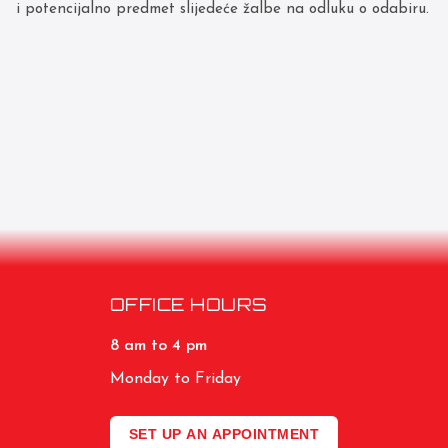
i potencijalno predmet slijedeće žalbe na odluku o odabiru.
OFFICE HOURS
8 am to 4 pm
Monday to Friday
SET UP AN APPOINTMENT