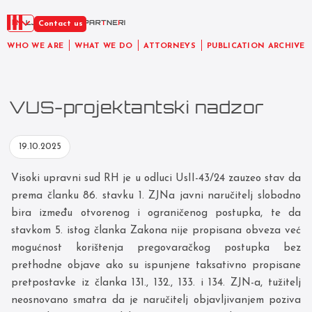
EN
Contact us
WHO WE ARE
WHAT WE DO
ATTORNEYS
PUBLICATION ARCHIVE
VUS-projektantski nadzor
19.10.2025
Visoki upravni sud RH je u odluci UsII-43/24 zauzeo stav da
prema članku 86. stavku 1. ZJNa javni naručitelj slobodno
bira između otvorenog i ograničenog postupka, te da
stavkom 5. istog članka Zakona nije propisana obveza već
mogućnost korištenja pregovaračkog postupka bez
prethodne objave ako su ispunjene taksativno propisane
pretpostavke iz članka 131., 132., 133. i 134. ZJN-a, tužitelj
neosnovano smatra da je naručitelj objavljivanjem poziva