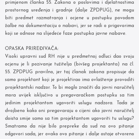
primjenom članka 55. Zakona o poslovima i djelatnostima
prostornog uređenja i gradnje (dalje ZPDPUG), ne mogu
biti predmet razmatranja i ocjene u postupku povodom
žalbe na dokumentaciju o nabavi, jer se radi o prigovorima
koji se odnose na slijedeće faze postupka javne nabave.
OPASKA PRIREĐIVAČA:
Visoki upravni sud RH nije u predmetnoj odluci dao svoju
ocjenu je li pozivanje tužitelja (bivšeg projektanta) na čl.
55. ZPDPUG pravilno, jer taj članak zakona propisuje da
samo projektant koji je projektirao ima ovlaštenje provoditi
projektantski nadzor. To bi moglo značiti da javni naručitelj
mora uvijek isključivo u pregovaračkom postupku sa tim
jedinim projektantom ugovoriti uslugu nadzora. Tada je
dvojbeno kako oni pregovaraju o cijeni ako javni naručitelj
doista smije samo sa tim projektantom ugovoriti tu uslugu?
Smatramo da nije bilo prepreke da sud na ovo pitanje
odgovori sada, jer ovako ovo pitanje i dalje ostaje otvoreno