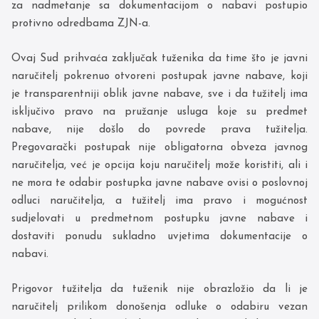
za nadmetanje sa dokumentacijom o nabavi postupio
protivno odredbama ZJN-a.
Ovaj Sud prihvaća zaključak tuženika da time što je javni
naručitelj pokrenuo otvoreni postupak javne nabave, koji
je transparentniji oblik javne nabave, sve i da tužitelj ima
isključivo pravo na pružanje usluga koje su predmet
nabave, nije došlo do povrede prava tužitelja.
Pregovarački postupak nije obligatorna obveza javnog
naručitelja, već je opcija koju naručitelj može koristiti, ali i
ne mora te odabir postupka javne nabave ovisi o poslovnoj
odluci naručitelja, a tužitelj ima pravo i mogućnost
sudjelovati u predmetnom postupku javne nabave i
dostaviti ponudu sukladno uvjetima dokumentacije o
nabavi.
Prigovor tužitelja da tuženik nije obrazložio da li je
naručitelj prilikom donošenja odluke o odabiru vezan