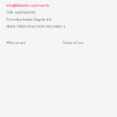
info@ljubenko-i-partneri.hr
OIB: 44071613559
Privredna banka Zagreb d.d.
IBAN: HR05 2340 0091 1103 0860 5
Who we are
Terms of use
What we do
Personal data protection
policy
Attorneys
Cookie policy
Publication archive
© 2026 Ljubenko & partneri. All rights reserved.