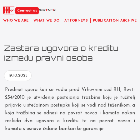
EN
Contact us
WHO WE ARE
WHAT WE DO
ATTORNEYS
PUBLICATION ARCHIVE
Zastara ugovora o kreditu
između pravni osoba
19.10.2025
Predmet spora koji se vodio pred Vrhovnim sud RH, Revt-
234/2010 je utvrđenje postojanja tražbine koju je tužitelj
prijavio u stečajnom postupku koji se vodi nad tuženikom, a
koja tražbina se odnosi na povrat novca i kamata nakon
raskida dva ugovora o kreditu te na povrat novca i
kamata s osnove izdane bankarske garancije.