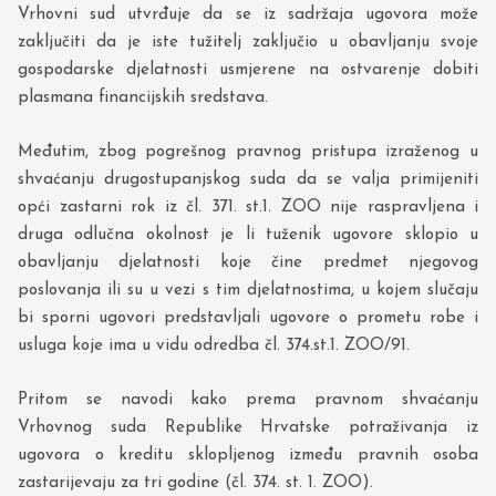
Vrhovni sud utvrđuje da se iz sadržaja ugovora može
zaključiti da je iste tužitelj zaključio u obavljanju svoje
gospodarske djelatnosti usmjerene na ostvarenje dobiti
plasmana financijskih sredstava.
Međutim, zbog pogrešnog pravnog pristupa izraženog u
shvaćanju drugostupanjskog suda da se valja primijeniti
opći zastarni rok iz čl. 371. st.1. ZOO nije raspravljena i
druga odlučna okolnost je li tuženik ugovore sklopio u
obavljanju djelatnosti koje čine predmet njegovog
poslovanja ili su u vezi s tim djelatnostima, u kojem slučaju
bi sporni ugovori predstavljali ugovore o prometu robe i
usluga koje ima u vidu odredba čl. 374.st.1. ZOO/91.
Pritom se navodi kako prema pravnom shvaćanju
Vrhovnog suda Republike Hrvatske potraživanja iz
ugovora o kreditu sklopljenog između pravnih osoba
zastarijevaju za tri godine (čl. 374. st. 1. ZOO).