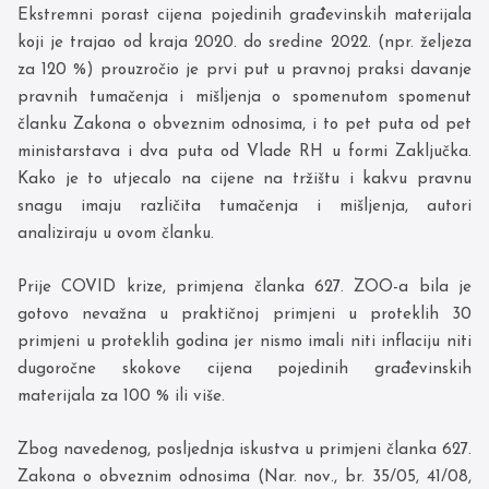
Ekstremni porast cijena pojedinih građevinskih materijala
koji je trajao od kraja 2020. do sredine 2022. (npr. željeza
za 120 %) prouzročio je prvi put u pravnoj praksi davanje
pravnih tumačenja i mišljenja o spomenutom spomenut
članku Zakona o obveznim odnosima, i to pet puta od pet
ministarstava i dva puta od Vlade RH u formi Zaključka.
Kako je to utjecalo na cijene na tržištu i kakvu pravnu
snagu imaju različita tumačenja i mišljenja, autori
analiziraju u ovom članku.
Prije COVID krize, primjena članka 627. ZOO-a bila je
gotovo nevažna u praktičnoj primjeni u proteklih 30
primjeni u proteklih godina jer nismo imali niti inflaciju niti
dugoročne skokove cijena pojedinih građevinskih
materijala za 100 % ili više.
Zbog navedenog, posljednja iskustva u primjeni članka 627.
Zakona o obveznim odnosima (Nar. nov., br. 35/05, 41/08,