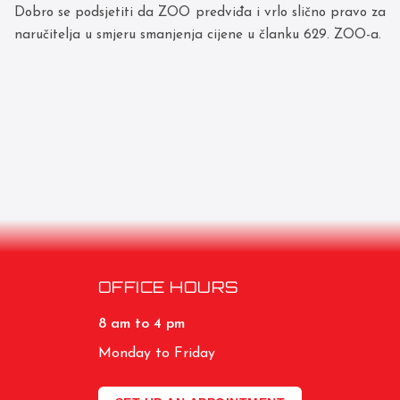
Dobro se podsjetiti da ZOO predviđa i vrlo slično pravo za
naručitelja u smjeru smanjenja cijene u članku 629. ZOO-a.
OFFICE HOURS
8 am to 4 pm
Monday to Friday