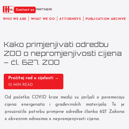
EN
Contact us
WHO WE ARE
WHAT WE DO
ATTORNEYS
PUBLICATION ARCHIVE
Kako primjenjivati odredbu
ZOO o nepromjenjivosti cijena
– čl. 627. ZOO
Pročitaj rad u cijelosti →
10 MIN READ
Od početka COVID krize mediji su javljali o poremećaju
cijena energenata i građevinskih materijala. To je
prouzročilo potrebu primjene odredbe članka 627. Zakona
o obveznim odnosima o nepromjenjivosti cijena.