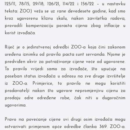
125/11, 78/15, 29/18, 126/21, 114/22 i 156/22 – u nastavku
teksta: ZOO) vežu se uz rane devedesete godine, kad smo
kroz ugovorenu kliznu skalu, nakon završetka radova,
provodili kompenzaciju porasta cijena zbog inflacije u
korist izvođača.
Riječ je o jedinstvenoj odredbi ZOO-a koja čini zakonom
uređenu iznimku od pravila pacta sunt servanda. Njome je
predviđen okvir za potraživanje cijene veće od ugovorene.
To pravilo vrijedi samo za izvođače, što upućuje na
poseban status izvođača u odnosu na sve druge izvršitelje
iz ZOO-a. Primjerice, to pravilo ne mogu koristiti
prodavatelji nakon što ugovore nepromjenjivu cijenu za
prodaju odre određene robe, čak niti u dugoročnim
ugovorima.
Pravo na povećanje cijene svi drugi osim izvođača mogu
ostvarivati primjenom opće odredbe članka 369. ZOO-a.