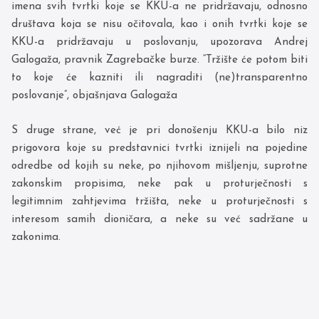
imena svih tvrtki koje se KKU-a ne pridržavaju, odnosno
društava koja se nisu očitovala, kao i onih tvrtki koje se
KKU-a pridržavaju u poslovanju, upozorava Andrej
Galogaža, pravnik Zagrebačke burze. “Tržište će potom biti
to koje će kazniti ili nagraditi (ne)transparentno
poslovanje”, objašnjava Galogaža
S druge strane, već je pri donošenju KKU-a bilo niz
prigovora koje su predstavnici tvrtki iznijeli na pojedine
odredbe od kojih su neke, po njihovom mišljenju, suprotne
zakonskim propisima, neke pak u proturječnosti s
legitimnim zahtjevima tržišta, neke u proturječnosti s
interesom samih dioničara, a neke su već sadržane u
zakonima.