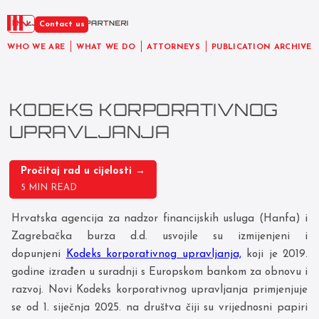
EN
Contact us
WHO WE ARE
WHAT WE DO
ATTORNEYS
PUBLICATION ARCHIVE
KODEKS KORPORATIVNOG
UPRAVLJANJA
Pročitaj rad u cijelosti →
5 MIN READ
Hrvatska agencija za nadzor financijskih usluga (Hanfa) i
Zagrebačka burza d.d. usvojile su izmijenjeni i
dopunjeni
Kodeks korporativnog upravljanja,
koji je 2019.
godine izrađen u suradnji s Europskom bankom za obnovu i
razvoj. Novi Kodeks korporativnog upravljanja primjenjuje
se od 1. siječnja 2025. na društva čiji su vrijednosni papiri