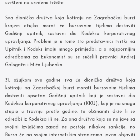
uvršteni na uređeno tržište.
Sva dionička društva koja kotiraju na Zagrebačkoj burzi
krajem ožujka morat će burzovnim tijelima dostaviti
Godišnji upitnik, sastavni dio Kodeksa korporativnog
upravljanja. Problem je u tome što predstavnici tvrtki na
Upitnik i Kodeks imaju mnogo primjedbi, a o najspornijim
odredbama za Eukonomist su se sučelili pravnici Andrej
Galogaža i Mićo Ljubenko.
31. ožujkom ove godine sva će dionička društva koja
kotiraju na Zagrebačkoj burzi morati burzovnim tijelima
dostaviti opsežan Godišnji upitnik koji je sastavni dio
Kodeksa korporativnog upravljanja (KKU), koji je na snagu
stupio u travnju prošle godine. te obznaniti drže li se
odredbi iz Kodeksa ili ne. Za ona društva koja se ne jave sa
svojini izvješćima zasad ne postoje nikakve sankcije, no
Burza će na svojim internetskim stranicama javno objaviti