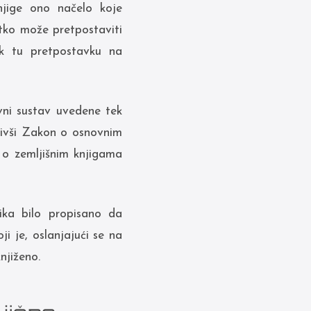
njige ono načelo koje
atko može pretpostaviti
ak tu pretpostavku na
avni sustav uvedene tek
Bivši Zakon o osnovnim
 o zemljišnim knjigama
ika bilo propisano da
i je, oslanjajući se na
njiženo.