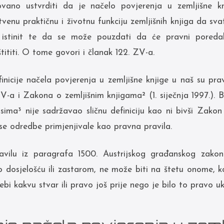
ano ustvrditi da je načelo povjerenja u zemljišne k
venu praktičnu i životnu funkciju zemljišnih knjiga da sv
 istinit te da se može pouzdati da će pravni pored
tititi. O tome govori i članak 122. ZV-a.
inicije načela povjerenja u zemljišne knjige u naš su pr
-a i Zakona o zemljišnim knjigama² (1. siječnja 1997.). 
ima³ nije sadržavao sličnu definiciju kao ni bivši Zakon
 se odredbe primjenjivale kao pravna pravila.
vilu iz paragrafa 1500. Austrijskog građanskog zakon
 dosjelošću ili zastarom, ne može biti na štetu onome, koj
ebi kakvu stvar ili pravo još prije nego je bilo to pravo uk