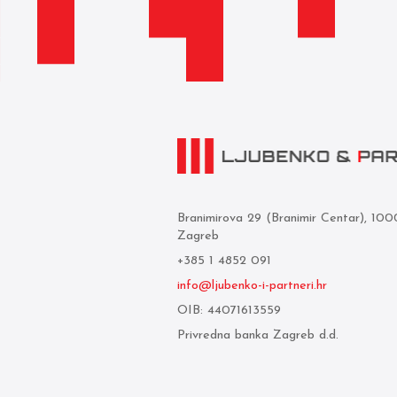
Branimirova 29 (Branimir Centar), 10
Zagreb
+385 1 4852 091
info@ljubenko-i-partneri.hr
OIB: 44071613559
Privredna banka Zagreb d.d.
IBAN: HR05 2340 0091 1103 0860 