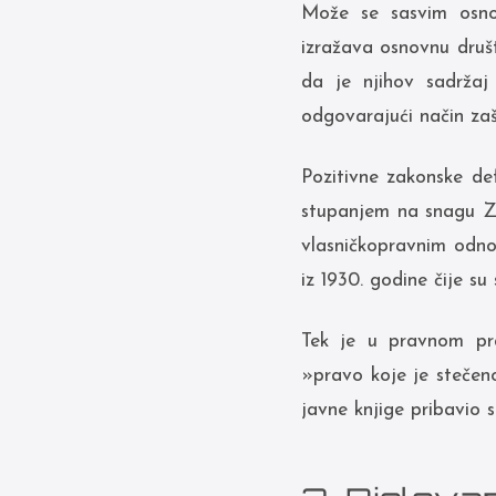
Može se sasvim osnov
izražava osnovnu društ
da je njihov sadržaj
odgovarajući način zaš
Pozitivne zakonske def
stupanjem na snagu ZV
vlasničkopravnim odnos
iz 1930. godine čije su
Tek je u pravnom pra
»pravo koje je stečeno
javne knjige pribavio s