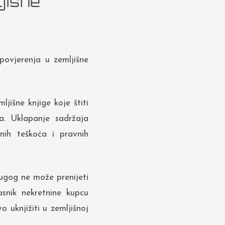
jišne
povjerenja u zemljišne
jišne knjige koje štiti
a. Uklapanje sadržaja
nih teškoća i pravnih
ugog ne može prenijeti
snik nekretnine kupcu
 uknjižiti u zemljišnoj