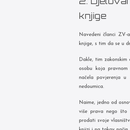
2. Djelova
knjige
Navedeni članci ZV-a 
knjige, s tim da se u 
Dakle, tim zakonskim o
osobu koja pravnom p
načela povjerenja u 
nedoumica.
Naime, jedno od osnov
više prava nego što 
prodati svoje vlasništ
knjizi i na takav način 