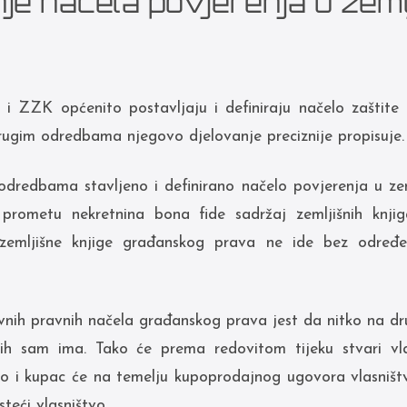
nje načela povjerenja u zeml
i ZZK općenito postavljaju i definiraju načelo zaštite 
drugim odredbama njegovo djelovanje preciznije propisuje.
dredbama stavljeno i definirano načelo povjerenja u zeml
rometu nekretnina bona fide sadržaj zemljišnih knjig
zemljišne knjige građanskog prava ne ide bez određe
nih pravnih načela građanskog prava jest da nitko na dr
ih sam ima. Tako će prema redovitom tijeku stvari vla
vo i kupac će na temelju kupoprodajnog ugovora vlasništvo
steći vlasništvo.