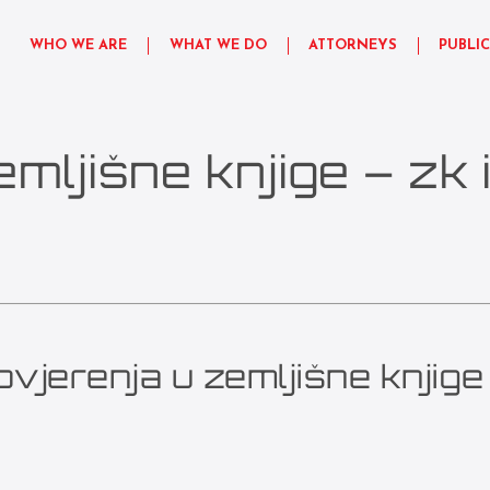
WHO WE ARE
WHAT WE DO
ATTORNEYS
PUBLI
emljišne knjige – zk
ovjerenja u zemljišne knjige