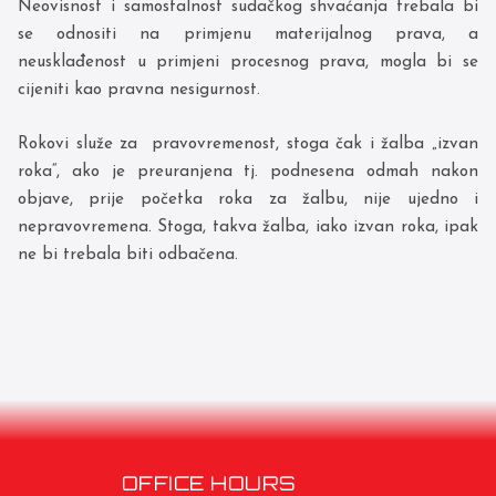
Neovisnost i samostalnost sudačkog shvaćanja trebala bi
se odnositi na primjenu materijalnog prava, a
neusklađenost u primjeni procesnog prava, mogla bi se
cijeniti kao pravna nesigurnost.
Rokovi služe za pravovremenost, stoga čak i žalba „izvan
roka“, ako je preuranjena tj. podnesena odmah nakon
objave, prije početka roka za žalbu, nije ujedno i
nepravovremena. Stoga, takva žalba, iako izvan roka, ipak
ne bi trebala biti odbačena.
OFFICE HOURS