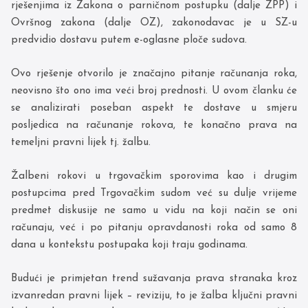
rješenjima iz Zakona o parničnom postupku (dalje ZPP) i
Ovršnog zakona (dalje OZ), zakonodavac je u SZ-u
predvidio dostavu putem e-oglasne ploče sudova.
Ovo rješenje otvorilo je značajno pitanje računanja roka,
neovisno što ono ima veći broj prednosti. U ovom članku će
se analizirati poseban aspekt te dostave u smjeru
posljedica na računanje rokova, te konačno prava na
temeljni pravni lijek tj. žalbu.
Žalbeni rokovi u trgovačkim sporovima kao i drugim
postupcima pred Trgovačkim sudom već su dulje vrijeme
predmet diskusije ne samo u vidu na koji način se oni
računaju, već i po pitanju opravdanosti roka od samo 8
dana u kontekstu postupaka koji traju godinama.
Budući je primjetan trend sužavanja prava stranaka kroz
izvanredan pravni lijek – reviziju, to je žalba ključni pravni