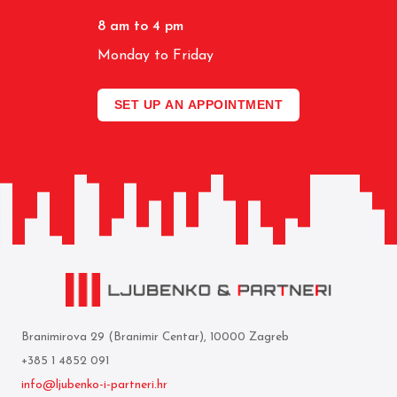
8 am to 4 pm
Monday to Friday
SET UP AN APPOINTMENT
Branimirova 29 (Branimir Centar), 10000 Zagreb
+385 1 4852 091
info@ljubenko-i-partneri.hr