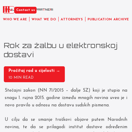
EN
Contact us
WHO WE ARE
WHAT WE DO
ATTORNEYS
PUBLICATION ARCHIVE
Rok za žalbu u elektronskoj
dostavi
Pročitaj rad u cijelosti →
10 MIN READ
Stečajni zakon (NN 71/2015 – dalje SZ) koji je stupio na
snagu 1. rujna 2015. godine između mnogih novina uveo je i
novo pravilo u odnosu na dostavu sudskih pismena.
U cilju da se smanje troškovi objave putem Narodnih
novina, te da se prilagodi institut dostave određenim