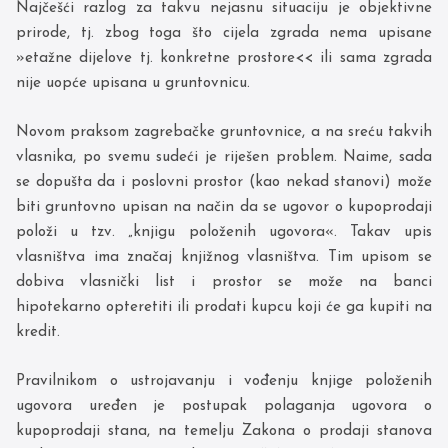
Najčešći razlog za takvu nejasnu situaciju je objektivne
prirode, tj. zbog toga što cijela zgrada nema upisane
»etažne dijelove tj. konkretne prostore<< ili sama zgrada
nije uopće upisana u gruntovnicu.
Novom praksom zagrebačke gruntovnice, a na sreću takvih
vlasnika, po svemu sudeći je riješen problem. Naime, sada
se dopušta da i poslovni prostor (kao nekad stanovi) može
biti gruntovno upisan na način da se ugovor o kupoprodaji
položi u tzv. „knjigu položenih ugovora«. Takav upis
vlasništva ima značaj knjižnog vlasništva. Tim upisom se
dobiva vlasnički list i prostor se može na banci
hipotekarno opteretiti ili prodati kupcu koji će ga kupiti na
kredit.
Pravilnikom o ustrojavanju i vođenju knjige položenih
ugovora uređen je postupak polaganja ugovora o
kupoprodaji stana, na temelju Zakona o prodaji stanova