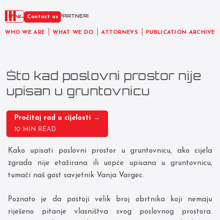
EN
Contact us
WHO WE ARE
WHAT WE DO
ATTORNEYS
PUBLICATION ARCHIVE
Što kad poslovni prostor nije
upisan u gruntovnicu
Pročitaj rad u cijelosti →
10 MIN READ
Kako upisati poslovni prostor u gruntovnicu, ako cijela
zgrada nije etažirana ili uopće upisana u gruntovnicu,
tumači naš gost savjetnik Vanja Vargec.
Poznato je da postoji velik broj obrtnika koji nemaju
riješeno pitanje vlasništva svog poslovnog prostora.