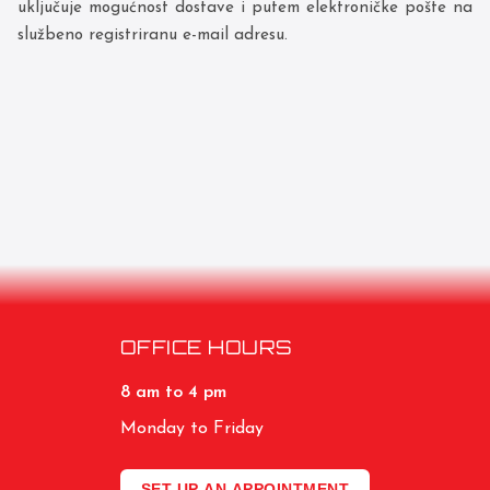
uključuje mogućnost dostave i putem elektroničke pošte na
službeno registriranu e-mail adresu.
OFFICE HOURS
8 am to 4 pm
Monday to Friday
SET UP AN APPOINTMENT