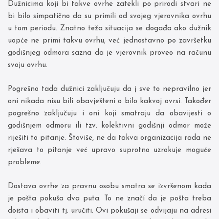
Dužnicima koji bi takve ovrhe zatekli po prirodi stvari ne
bi bilo simpatično da su primili od svojeg vjerovnika ovrhu
u tom periodu. Znatno teža situacija se događa ako dužnik
uopće ne primi takvu ovrhu, već jednostavno po završetku
godišnjeg odmora sazna da je vjerovnik proveo na računu
svoju ovrhu.
Pogrešno tada dužnici zaključuju da j sve to nepravilno jer
oni nikada nisu bili obavješteni o bilo kakvoj ovrsi. Također
pogrešno zaključuju i oni koji smatraju da obavijesti o
godišnjem odmoru ili tzv. kolektivni godišnji odmor može
riješiti to pitanje. Štoviše, ne da takva organizacija rada ne
rješava to pitanje već upravo suprotno uzrokuje moguće
probleme.
Dostava ovrhe za pravnu osobu smatra se izvršenom kada
je pošta pokuša dva puta. To ne značí da je pošta treba
doista i obaviti tj. uručiti. Ovi pokušaji se odvijaju na adresi