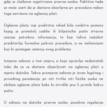
gdje je službeno registrirana pravna osoba. Faktično tada
se može uzeti da je dostava obavljena jer procedura nakon
toga završava na oglasnoj ploči.
Oglasna ploča nije praktično nikad bila sredstvo pomoću
kojeg je primatelj sudske ili bilježničke pošte stvarno
saznao potrebnu informaciju, te kao takva nažalost
predstavlja formalno pokriće procedure, a ne mehanizam
koji bi pomogao rješenju ovog problema.
Izmjena zakona u tom smjeru, a koja ispravlja nedostatak
tako da će se dostave objavljivati na oglasnoj ploči u
mjestu dužnika. Takva promjena zakona je izvan logičnog i
prirodnog ponašanja, jer niti tvrtke niti fizičke osobe ne
obilaze oglasne ploče kako bi utvrdile jesu li primile kakvu
poštu.
U odnosu na dužnike pravne osobe, posebna regulacija