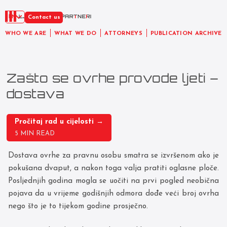
EN
Contact us
WHO WE ARE
WHAT WE DO
ATTORNEYS
PUBLICATION ARCHIVE
Zašto se ovrhe provode ljeti –
dostava
Pročitaj rad u cijelosti →
5 MIN READ
Dostava ovrhe za pravnu osobu smatra se izvršenom ako je
pokušana dvaput, a nakon toga valja pratiti oglasne ploče.
Posljednjih godina mogla se uočiti na prvi pogled neobična
pojava da u vrijeme godišnjih odmora dođe veći broj ovrha
nego što je to tijekom godine prosječno.